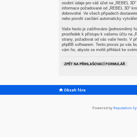
osobní údaje pro váš účet na „REBEL 3D“ j
informace požadované od „REBEL 3D“ krom
dobrovolné. Ve všech případech dostanete
nebo povolit zasílání automaticky vytvář
Vaše heslo je zašifrováno (jednosměrný ha
prostředek k přístupu k vašemu účtu na „
strany, požadovat od vás vaše heslo. V p
phpBB softwarem. Tento proces po vás bu
vám ho, abyste se mohli přihlásit ke svém
ZPĚT NA PŘIHLAŠOVACÍ FORMULÁŘ
Obsah fóra
Powered by
Reputation S