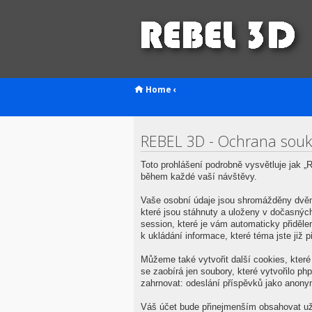
Home
‹
REBEL 3D - Ochrana sou
Toto prohlášení podrobně vysvětluje jak
během každé vaší návštěvy.
Vaše osobní údaje jsou shromážděny dvěm
které jsou stáhnuty a uloženy v dočasných
session, které je vám automaticky přiděl
k ukládání informace, které téma jste již
Můžeme také vytvořit další cookies, kter
se zaobírá jen soubory, které vytvořilo 
zahrnovat: odeslání příspěvků jako anonym
Váš účet bude přinejmenším obsahovat uži