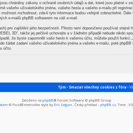
sou chráněny zákony o ochraně osobních údajů a dat, které jsou platné v zem
ě vašeho uživatelského jména, vašeho hesla a vašeho e-mailu při registrac
 možnost rozhodnout, zda-li tyto informace budou veřejně zobrazitelné. Dá
ených e-mailů phpBB softwarem na váš e-mail.
sh) pro zajištění jeho bezpečnosti. Přesto není doporučeno používat stejné h
REBEL 3D“, takže jej pečlivě uchovejte a v žádném případě nebude nikdo spo
řípadě, že byste zapomněli vaše heslo k vašemu účtu, můžete použít funkci
de žádat zadaní vašeho uživatelského jména a vašeho e-mailu, poté phpBB s
u účtu.
Tým
•
Smazat všechny cookies z fóra
• V
Založeno na
phpBB
® Forum Software © phpBB Group
ystem
© Pico88 metrolike style by
Eric Seguin
, Český překlad –
phpBB.cz
, Time : 0.