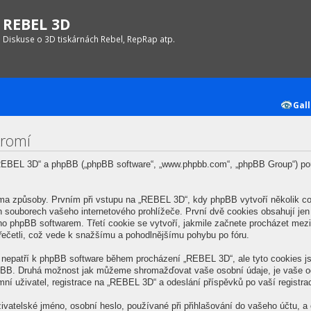
REBEL 3D
Diskuse o 3D tiskárnách Rebel, RepRap atp.
Gall
kromí
 „REBEL 3D“ a phpBB („phpBB software“, „www.phpbb.com“, „phpBB Group“) po
a způsoby. Prvním při vstupu na „REBEL 3D“, kdy phpBB vytvoří několik coo
 souborech vašeho internetového prohlížeče. První dvě cookies obsahují jen u
eno phpBB softwarem. Třetí cookie se vytvoří, jakmile začnete procházet me
 přečetli, což vede k snažšímu a pohodlnějšímu pohybu po fóru.
é nepatří k phpBB software během procházení „REBEL 3D“, ale tyto cookies 
phpBB. Druhá možnost jak můžeme shromažďovat vaše osobní údaje, je vaše o
ní uživatel, registrace na „REBEL 3D“ a odeslání příspěvků po vaší registrace
vatelské jméno, osobní heslo, používané při přihlašování do vašeho účtu, a 