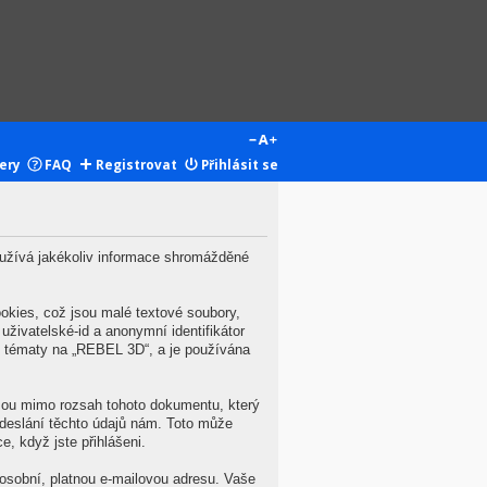
ery
FAQ
Registrovat
Přihlásit se
užívá jakékoliv informace shromážděné
kies, což jsou malé textové soubory,
živatelské-id a anonymní identifikátor
zi tématy na „REBEL 3D“, a je používána
jsou mimo rozsah tohoto dokumentu, který
deslání těchto údajů nám. Toto může
, když jste přihlášeni.
osobní, platnou e-mailovou adresu. Vaše