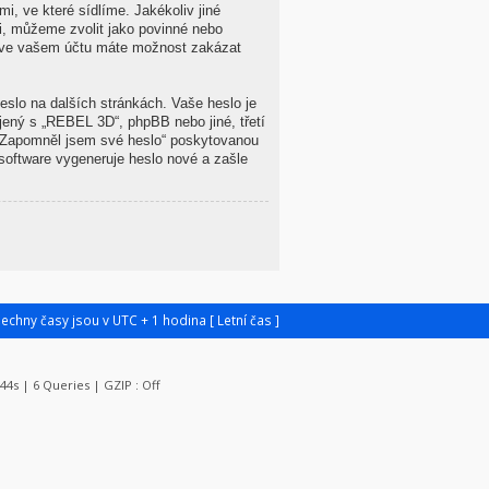
i, ve které sídlíme. Jakékoliv jiné
i, můžeme zvolit jako povinné nebo
le ve vašem účtu máte možnost zakázat
eslo na dalších stránkách. Vaše heslo je
jený s „REBEL 3D“, phpBB nebo jiné, třetí
 „Zapomněl jsem své heslo“ poskytovanou
oftware vygeneruje heslo nové a zašle
šechny časy jsou v UTC + 1 hodina [ Letní čas ]
044s | 6 Queries | GZIP : Off