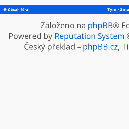
Tým
•
Sma
Obsah fóra
Založeno na
phpBB
® F
Powered by
Reputation System
©
Český překlad –
phpBB.cz
, T