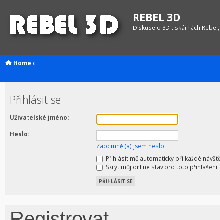
REBEL 3D
Diskuse o 3D tiskárnách Rebel,
Home
‹
Přihlásit se
Uživatelské jméno:
Heslo:
Zapomněl(a) jsem heslo
Přihlásit mě automaticky při každé návšt
Skrýt můj online stav pro toto přihlášení
Registrovat