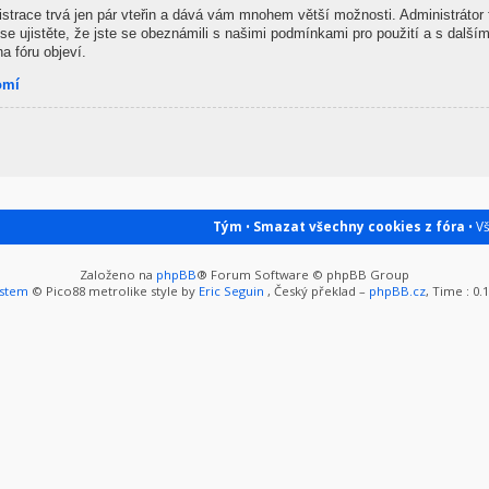
gistrace trvá jen pár vteřin a dává vám mnohem větší možnosti. Administrátor
se ujistěte, že jste se obeznámili s našimi podmínkami pro použití a s dalšími
na fóru objeví.
omí
Tým
•
Smazat všechny cookies z fóra
• V
Založeno na
phpBB
® Forum Software © phpBB Group
ystem
© Pico88 metrolike style by
Eric Seguin
, Český překlad –
phpBB.cz
, Time : 0.