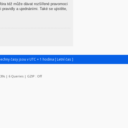
 fóra též může dávat rozšířené pravomoci
 pravidly a ujednáními. Také se ujistěte,
šechny časy jsou v UTC + 1 hodina [ Letní čas ]
139s | 6 Queries | GZIP : Off