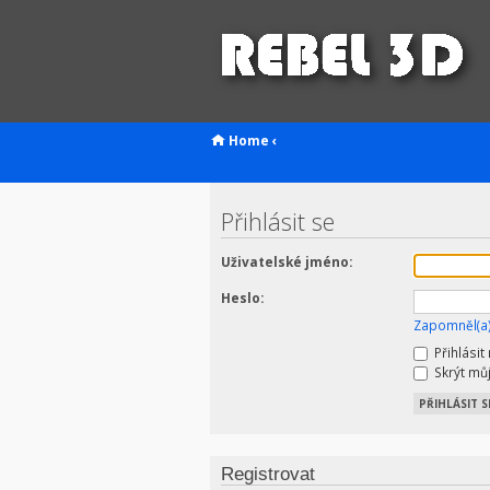
Home
‹
Přihlásit se
Uživatelské jméno:
Heslo:
Zapomněl(a)
Přihlásit
Skrýt můj
Registrovat