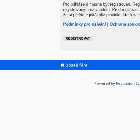
Pro přihlášení musíte být registrován. Re
registrovaným uživatelům. Před registrací 
že si přečtete jakákoliv pravidla, která se 
Podmínky pro užívání
|
Ochrana soukr
REGISTROVAT
Obsah fóra
Powered by
Reputation S