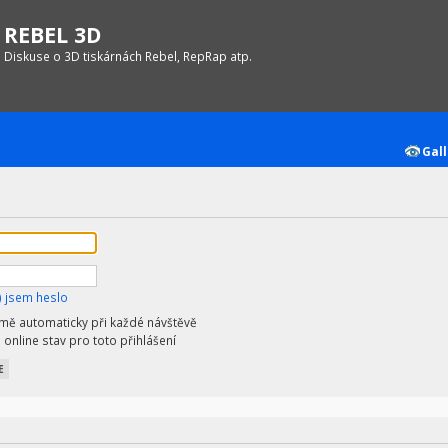
REBEL 3D
Diskuse o 3D tiskárnách Rebel, RepRap atp.
Gall
 jsem heslo
 mě automaticky při každé návštěvě
 online stav pro toto přihlášení