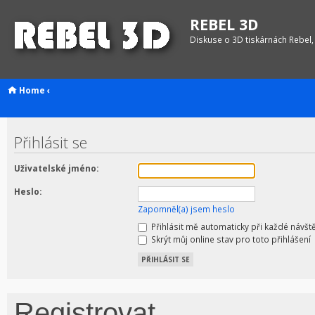
REBEL 3D
Diskuse o 3D tiskárnách Rebel,
Home
‹
Přihlásit se
Uživatelské jméno:
Heslo:
Zapomněl(a) jsem heslo
Přihlásit mě automaticky při každé návšt
Skrýt můj online stav pro toto přihlášení
Registrovat