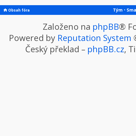
Tým
•
Sma
Obsah fóra
Založeno na
phpBB
® F
Powered by
Reputation System
©
Český překlad –
phpBB.cz
, T