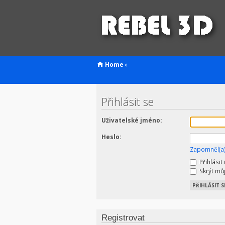
Home
‹
Přihlásit se
Uživatelské jméno:
Heslo:
Zapomněl(a)
Přihlásit
Skrýt můj
Registrovat