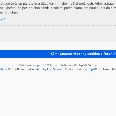
gistrace trvá jen pár vteřin a dává vám mnohem větší možnosti. Administrátor
se ujistěte, že jste se obeznámili s našimi podmínkami pro použití a s dalšími
na fóru objeví.
omí
Tým
•
Smazat všechny cookies z fóra
• V
Založeno na
phpBB
® Forum Software © phpBB Group
ystem
© Pico88 metrolike style by
Eric Seguin
, Český překlad –
phpBB.cz
, Time : 0.