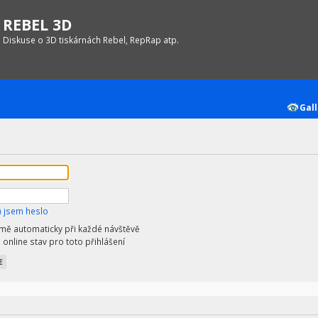
REBEL 3D
Diskuse o 3D tiskárnách Rebel, RepRap atp.
Gall
 jsem heslo
 mě automaticky při každé návštěvě
 online stav pro toto přihlášení