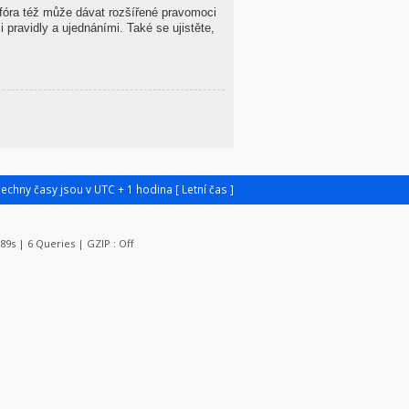
 fóra též může dávat rozšířené pravomoci
 pravidly a ujednáními. Také se ujistěte,
šechny časy jsou v UTC + 1 hodina [ Letní čas ]
789s | 6 Queries | GZIP : Off