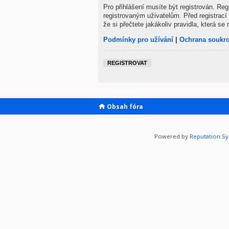
Pro přihlášení musíte být registrován. Re
registrovaným uživatelům. Před registrací 
že si přečtete jakákoliv pravidla, která se 
Podmínky pro užívání
|
Ochrana soukr
REGISTROVAT
Obsah fóra
Powered by
Reputation S