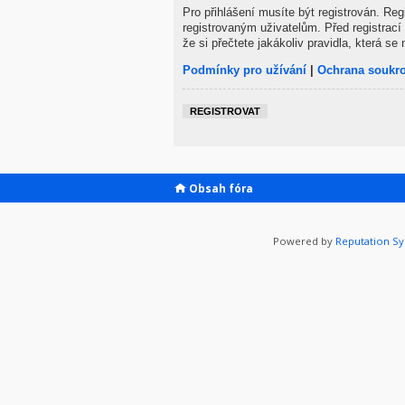
Pro přihlášení musíte být registrován. Re
registrovaným uživatelům. Před registrací 
že si přečtete jakákoliv pravidla, která se 
Podmínky pro užívání
|
Ochrana soukr
REGISTROVAT
Obsah fóra
Powered by
Reputation S