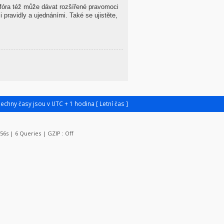
 fóra též může dávat rozšířené pravomoci
 pravidly a ujednáními. Také se ujistěte,
šechny časy jsou v UTC + 1 hodina [ Letní čas ]
156s | 6 Queries | GZIP : Off