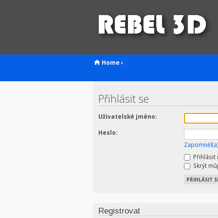
Home
‹
Přihlásit se
Uživatelské jméno:
Heslo:
Zapomněl(a)
Přihlásit
Skrýt můj
Registrovat