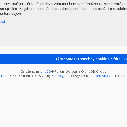
gistrace trvá jen pár vteřin a dává vám mnohem větší možnosti. Administrátor
se ujistěte, že jste se obeznámili s našimi podmínkami pro použití a s dalšími
na fóru objeví.
omí
Tým
•
Smazat všechny cookies z fóra
• V
Založeno na
phpBB
® Forum Software © phpBB Group
ystem
© Pico88 metrolike style by
Eric Seguin
, Český překlad –
phpBB.cz
, Time : 0.