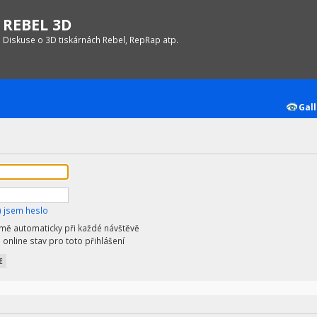
REBEL 3D
Diskuse o 3D tiskárnách Rebel, RepRap atp.
Gall
 jsem heslo
 mě automaticky při každé návštěvě
 online stav pro toto přihlášení