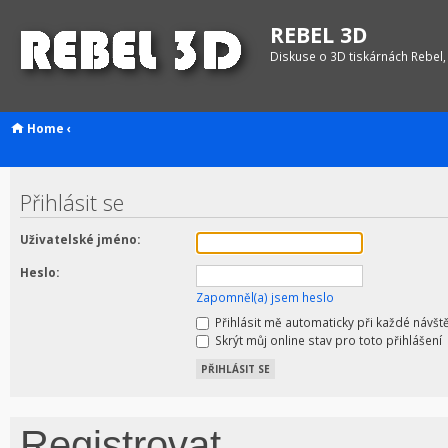
REBEL 3D
Diskuse o 3D tiskárnách Rebel,
Home
‹
Přihlásit se
Uživatelské jméno:
Heslo:
Zapomněl(a) jsem heslo
Přihlásit mě automaticky při každé návšt
Skrýt můj online stav pro toto přihlášení
Registrovat