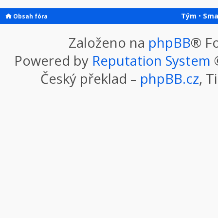
Tým
•
Sma
Obsah fóra
Založeno na
phpBB
® F
Powered by
Reputation System
©
Český překlad –
phpBB.cz
, T