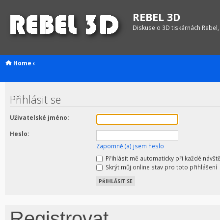
REBEL 3D
Diskuse o 3D tiskárnách Rebel,
Home
‹
Přihlásit se
Uživatelské jméno:
Heslo:
Zapomněl(a) jsem heslo
Přihlásit mě automaticky při každé návšt
Skrýt můj online stav pro toto přihlášení
Registrovat