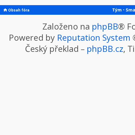
Tým
•
Sma
Obsah fóra
Založeno na
phpBB
® F
Powered by
Reputation System
©
Český překlad –
phpBB.cz
, T