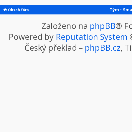
Tým
•
Sma
Obsah fóra
Založeno na
phpBB
® F
Powered by
Reputation System
©
Český překlad –
phpBB.cz
, T