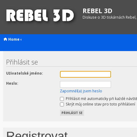
REBEL 3D
Diskuse o 3D tiskárnách Rebel,
Home
‹
Přihlásit se
Uživatelské jméno:
Heslo:
Zapomněl(a) jsem heslo
Přihlásit mě automaticky při každé návšt
Skrýt můj online stav pro toto přihlášení
Registrovat