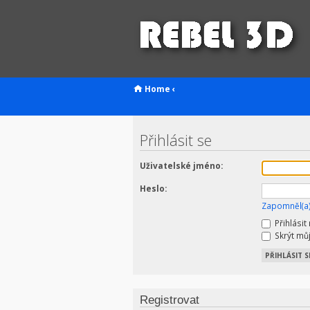
Home
‹
Přihlásit se
Uživatelské jméno:
Heslo:
Zapomněl(a)
Přihlásit
Skrýt můj
Registrovat