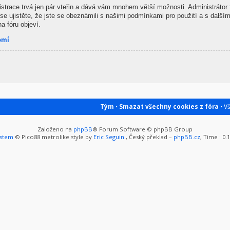
gistrace trvá jen pár vteřin a dává vám mnohem větší možnosti. Administrátor
se ujistěte, že jste se obeznámili s našimi podmínkami pro použití a s dalšími
na fóru objeví.
omí
Tým
•
Smazat všechny cookies z fóra
• V
Založeno na
phpBB
® Forum Software © phpBB Group
ystem
© Pico88 metrolike style by
Eric Seguin
, Český překlad –
phpBB.cz
, Time : 0.