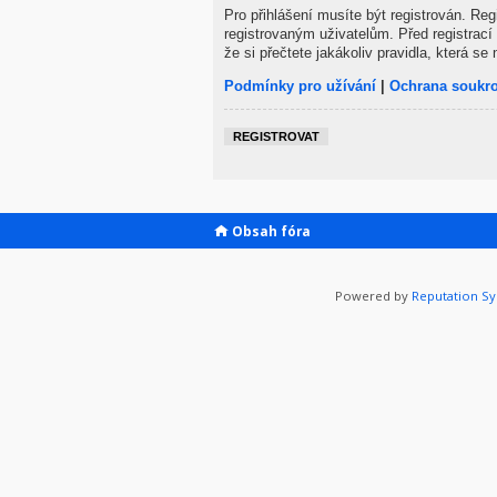
Pro přihlášení musíte být registrován. Re
registrovaným uživatelům. Před registrací 
že si přečtete jakákoliv pravidla, která se 
Podmínky pro užívání
|
Ochrana soukr
REGISTROVAT
Obsah fóra
Powered by
Reputation S