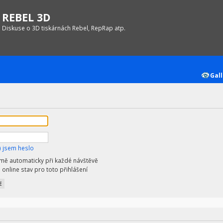
REBEL 3D
Diskuse o 3D tiskárnách Rebel, RepRap atp.
Gall
 jsem heslo
 mě automaticky při každé návštěvě
 online stav pro toto přihlášení