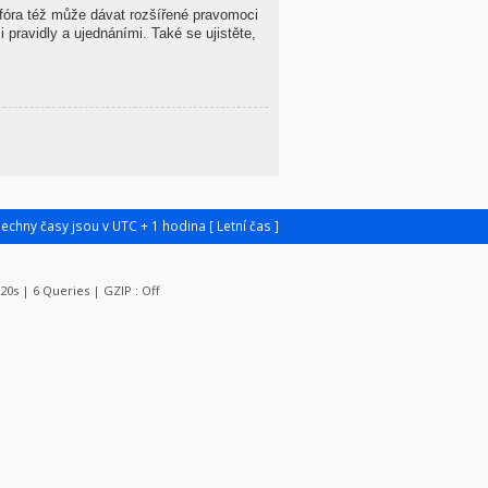
 fóra též může dávat rozšířené pravomoci
 pravidly a ujednáními. Také se ujistěte,
šechny časy jsou v UTC + 1 hodina [ Letní čas ]
120s | 6 Queries | GZIP : Off