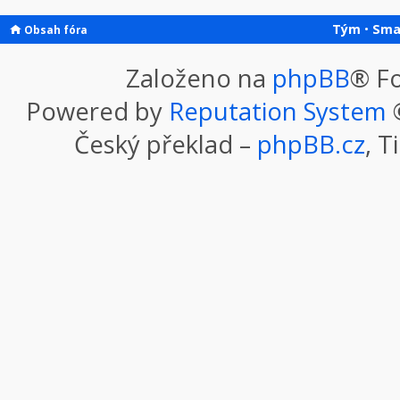
Tým
•
Sma
Obsah fóra
Založeno na
phpBB
® F
Powered by
Reputation System
©
Český překlad –
phpBB.cz
, T