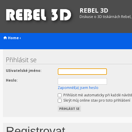
REBEL 3D
Diskuse o 3D tiskárnách Rebel,
Home
‹
Přihlásit se
Uživatelské jméno:
Heslo:
Zapomněl(a) jsem heslo
Přihlásit mě automaticky při každé návšt
Skrýt můj online stav pro toto přihlášení
Registrovat