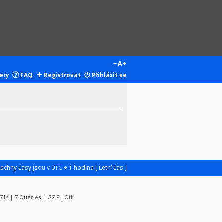
ery
FAQ
Registrovat
Přihlásit se
šechny časy jsou v UTC + 1 hodina [ Letní čas ]
071s | 7 Queries | GZIP : Off