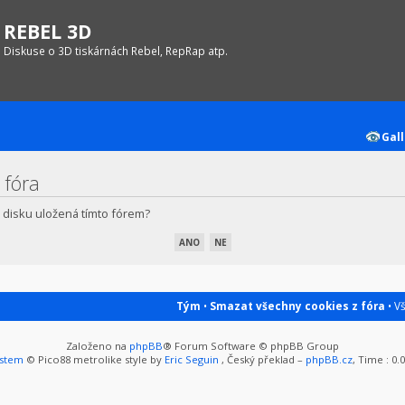
REBEL 3D
Diskuse o 3D tiskárnách Rebel, RepRap atp.
Gall
 fóra
 disku uložená tímto fórem?
Tým
•
Smazat všechny cookies z fóra
• V
Založeno na
phpBB
® Forum Software © phpBB Group
ystem
© Pico88 metrolike style by
Eric Seguin
, Český překlad –
phpBB.cz
, Time : 0.