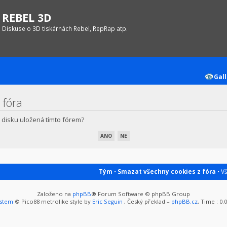
REBEL 3D
Diskuse o 3D tiskárnách Rebel, RepRap atp.
Gall
 fóra
 disku uložená tímto fórem?
Tým
•
Smazat všechny cookies z fóra
• V
Založeno na
phpBB
® Forum Software © phpBB Group
ystem
© Pico88 metrolike style by
Eric Seguin
, Český překlad –
phpBB.cz
, Time : 0.