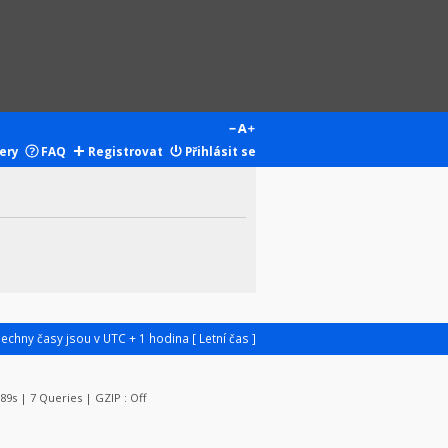
ery
FAQ
Registrovat
Přihlásit se
šechny časy jsou v UTC + 1 hodina [ Letní čas ]
089s | 7 Queries | GZIP : Off