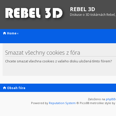
REBEL 3D
Diskuse o 3D tiskárnách Rebel,
Home
‹
Smazat všechny cookies z fóra
Chcete smazat všechna cookies z vašeho disku uložená tímto fórem?
Obsah fóra
Založeno na
phpBB
Powered by
Reputation System
© Pico88 metrolike style by