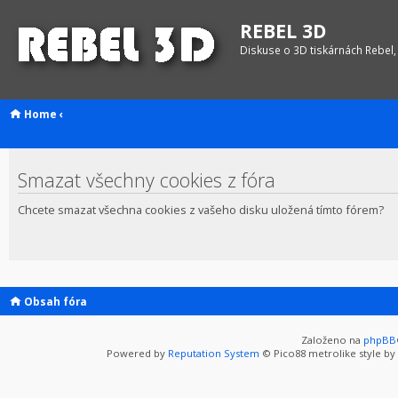
REBEL 3D
Diskuse o 3D tiskárnách Rebel,
Home
‹
Smazat všechny cookies z fóra
Chcete smazat všechna cookies z vašeho disku uložená tímto fórem?
Obsah fóra
Založeno na
phpBB
Powered by
Reputation System
© Pico88 metrolike style by