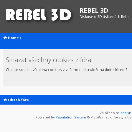
REBEL 3D
Diskuse o 3D tiskárnách Rebel,
Home
‹
Smazat všechny cookies z fóra
Chcete smazat všechna cookies z vašeho disku uložená tímto fórem?
Obsah fóra
Založeno na
phpBB
Powered by
Reputation System
© Pico88 metrolike style by