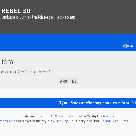
REBEL 3D
Diskuse o 3D tiskárnách Rebel, RepRap atp.
Gall
 fóra
 disku uložená tímto fórem?
Tým
•
Smazat všechny cookies z fóra
• V
Založeno na
phpBB
® Forum Software © phpBB Group
ystem
© Pico88 metrolike style by
Eric Seguin
, Český překlad –
phpBB.cz
, Time : 0.