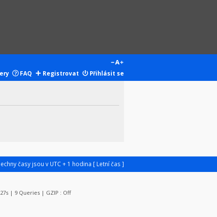
ery
FAQ
Registrovat
Přihlásit se
šechny časy jsou v UTC + 1 hodina [ Letní čas ]
127s | 9 Queries | GZIP : Off