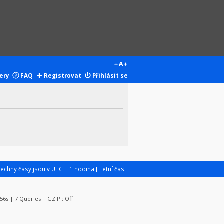
ery
FAQ
Registrovat
Přihlásit se
šechny časy jsou v UTC + 1 hodina [ Letní čas ]
056s | 7 Queries | GZIP : Off