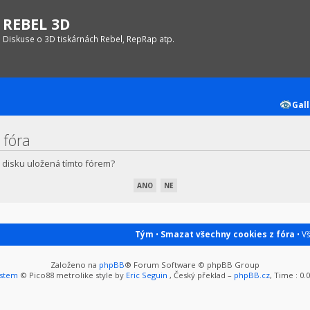
REBEL 3D
Diskuse o 3D tiskárnách Rebel, RepRap atp.
Gall
 fóra
 disku uložená tímto fórem?
Tým
•
Smazat všechny cookies z fóra
• V
Založeno na
phpBB
® Forum Software © phpBB Group
ystem
© Pico88 metrolike style by
Eric Seguin
, Český překlad –
phpBB.cz
, Time : 0.