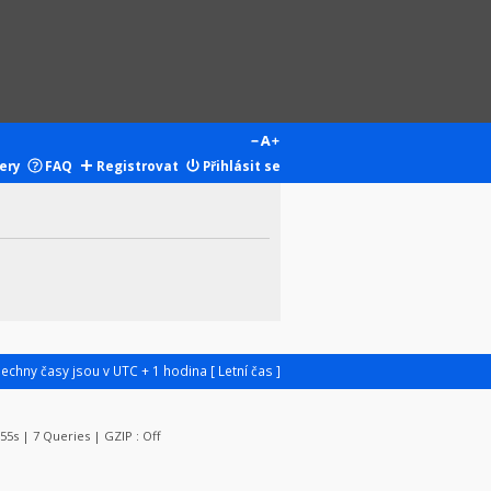
ery
FAQ
Registrovat
Přihlásit se
šechny časy jsou v UTC + 1 hodina [ Letní čas ]
055s | 7 Queries | GZIP : Off