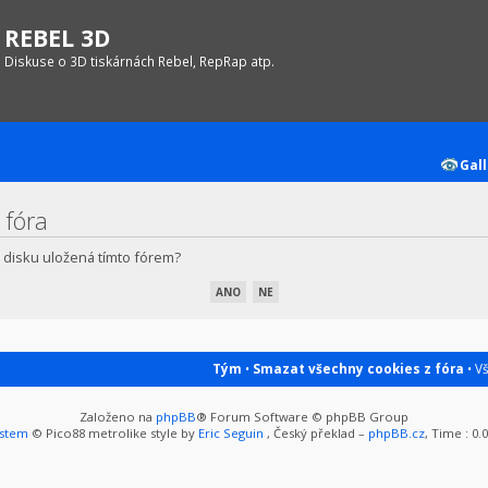
REBEL 3D
Diskuse o 3D tiskárnách Rebel, RepRap atp.
Gall
 fóra
 disku uložená tímto fórem?
Tým
•
Smazat všechny cookies z fóra
• V
Založeno na
phpBB
® Forum Software © phpBB Group
ystem
© Pico88 metrolike style by
Eric Seguin
, Český překlad –
phpBB.cz
, Time : 0.