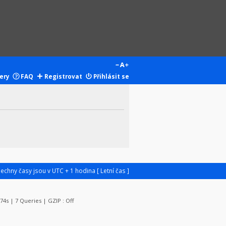
ery
FAQ
Registrovat
Přihlásit se
šechny časy jsou v UTC + 1 hodina [ Letní čas ]
174s | 7 Queries | GZIP : Off