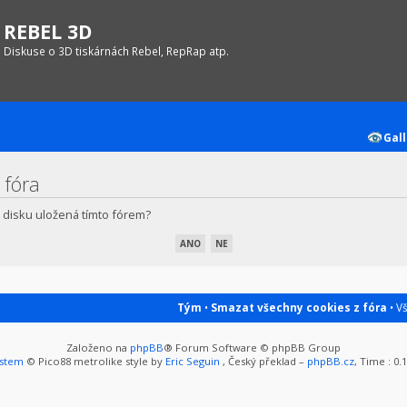
REBEL 3D
Diskuse o 3D tiskárnách Rebel, RepRap atp.
Gall
 fóra
 disku uložená tímto fórem?
Tým
•
Smazat všechny cookies z fóra
• V
Založeno na
phpBB
® Forum Software © phpBB Group
ystem
© Pico88 metrolike style by
Eric Seguin
, Český překlad –
phpBB.cz
, Time : 0.