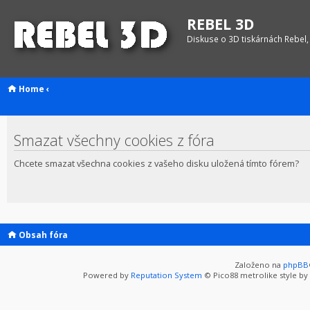
REBEL 3D
Diskuse o 3D tiskárnách Rebel,
Home
‹
Smazat všechny cookies z fóra
Chcete smazat všechna cookies z vašeho disku uložená tímto fórem?
Obsah fóra
Založeno na
phpBB
Powered by
Reputation System
© Pico88 metrolike style by