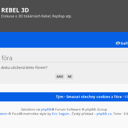
REBEL 3D
Diskuse o 3D tiskárnách Rebel, RepRap atp.
Gall
 fóra
 disku uložená tímto fórem?
Tým
•
Smazat všechny cookies z fóra
• V
Založeno na
phpBB
® Forum Software © phpBB Group
ystem
© Pico88 metrolike style by
Eric Seguin
, Český překlad –
phpBB.cz
, Time : 0.