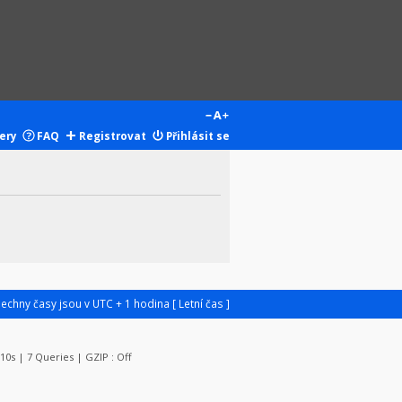
ery
FAQ
Registrovat
Přihlásit se
šechny časy jsou v UTC + 1 hodina [ Letní čas ]
610s | 7 Queries | GZIP : Off