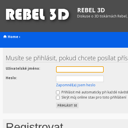
REBEL 3D
Diskuse o 3D tiskárnách Rebel,
Home
‹
Musíte se přihlásit, pokud chcete posílat pří
Uživatelské jméno:
Heslo:
Zapomněl(a) jsem heslo
Přihlásit mě automaticky při každé návšt
Skrýt můj online stav pro toto přihlášení
Registrovat