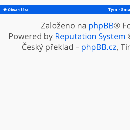
Tým
•
Sma
Obsah fóra
Založeno na
phpBB
® F
Powered by
Reputation System
©
Český překlad –
phpBB.cz
, T