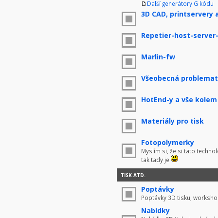
Další generátory G kódu
3D CAD, printservery 
Repetier-host-server
Marlin-fw
Všeobecná problemati
HotEnd-y a vše kolem
Materiály pro tisk
Fotopolymerky
Myslím si, že si tato techno
tak tady je
TISK ATD.
Poptávky
Poptávky 3D tisku, worksho
Nabídky