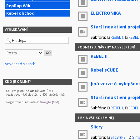
RepRap Wiki
ELEKTRONIKA
Rebel obchod
Starší neaktivní proje
VYHLEDÁVÁNÍ
Subfóra:
REBEL I
,
REBEL I
PODNĚTY A NÁVRHY NA VYLEPŠENÍ ...
REBEL II
Advanced search
Rebel sCUBE
KDO JE ONLINE?
Jiná verze či vylepšení
Celkem je online
401
uživatelů :: 1
registrovaný, 0 skrytých a 400 návštěvníků
Starší neaktivní proje
Registrovaní uživatelé:
Google [Bot]
Subfóra:
REBEL I
,
REBEL I
TISK A VŠE KOLEM NĚJ
Slicry
Subfóra:
Slic3r(PE)
,
Simp