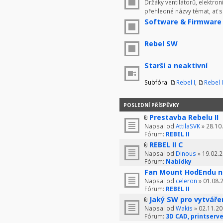
Držáky ventilátorů, elektron
přehledné názvy témat, ať 
Software & Firmware
Rebel SW
Starší a neaktivní
Subfóra:
Rebel I
,
Rebel I
POSLEDNÍ PŘÍSPĚVKY
Prestavba Rebelu II
Napsal od
AttilaSVK
» 28.10
Fórum:
REBEL II
REBEL II C
Napsal od
Dinous
» 19.02.2
Fórum:
Nabídky
Fan Mount HodEndu n
Napsal od
celeron
» 01.08.
Fórum:
REBEL II
Jaký SW pro vytváře
Napsal od
Wakis
» 02.11.20
Fórum:
3D CAD, printserve