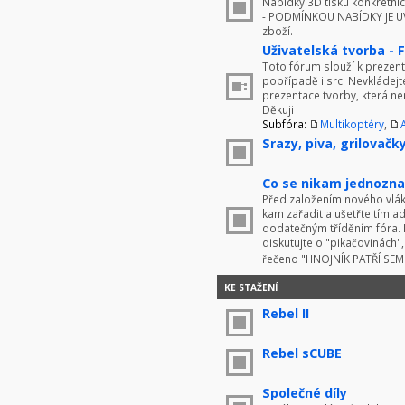
Nabídky 3D tisku konkrétníc
- PODMÍNKOU NABÍDKY JE UV
zboží.
Uživatelská tvorba - 
Toto fórum slouží k prezenta
popřípadě i src. Nevkládej
prezentace tvorby, která ne
Děkuji
Subfóra:
Multikoptéry
,
Srazy, piva, grilovačky 
Co se nikam jednoznač
Před založením nového vlákn
kam zařadit a ušetřte tím 
dodatečným tříděním fóra. 
diskutujte o "pikačovinách
řečeno "HNOJNÍK PATŘÍ SE
KE STAŽENÍ
Rebel II
Rebel sCUBE
Společné díly