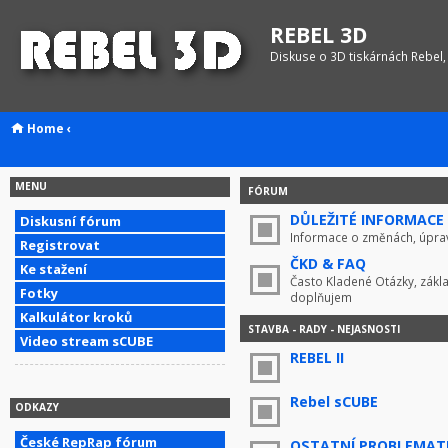
REBEL 3D
Diskuse o 3D tiskárnách Rebel,
Home
‹
MENU
FÓRUM
DŮLEŽITÉ INFORMACE !
Diskusní fórum
Informace o změnách, úprav
Registrovat
ČKD & FAQ
Ke stažení
Často Kladené Otázky, zákla
Fotky
doplňujem
Kalkulátor kroků
STAVBA - RADY - NEJASNOSTI
Video stream sCUBE
REBEL II
Rebel sCUBE
ODKAZY
České RepRap fórum
OSTATNÍ PROBLEMAT