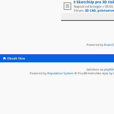
SketchUp pro 3D tis
Napsal od
kroxigor
» 09.03.
Fórum:
3D CAD, printserve
Powered by
Board3
Obsah fóra
Založeno na
phpBB
Powered by
Reputation System
© Pico88 metrolike style by