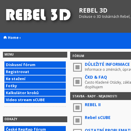
REBEL 3D
Diskuse o 3D tiskárnách Rebel,
Home
‹
MENU
FÓRUM
DŮLEŽITÉ INFORMACE !
Diskusní fórum
Informace o změnách, úprav
Registrovat
ČKD & FAQ
Ke stažení
Často Kladené Otázky, zákla
Fotky
doplňujem
Kalkulátor kroků
STAVBA - RADY - NEJASNOSTI
Video stream sCUBE
REBEL II
Rebel sCUBE
ODKAZY
České RepRap fórum
OSTATNÍ PROBLEMAT