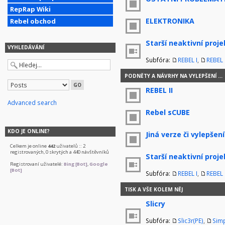
RepRap Wiki
ELEKTRONIKA
Rebel obchod
Starší neaktivní proje
VYHLEDÁVÁNÍ
Subfóra:
REBEL I
,
REBEL I
PODNĚTY A NÁVRHY NA VYLEPŠENÍ ...
REBEL II
Advanced search
Rebel sCUBE
KDO JE ONLINE?
Jiná verze či vylepšení
Celkem je online
442
uživatelů :: 2
registrovaných, 0 skrytých a 440 návštěvníků
Starší neaktivní proje
Registrovaní uživatelé:
Bing [Bot]
,
Google
[Bot]
Subfóra:
REBEL I
,
REBEL I
TISK A VŠE KOLEM NĚJ
Slicry
Subfóra:
Slic3r(PE)
,
Simp