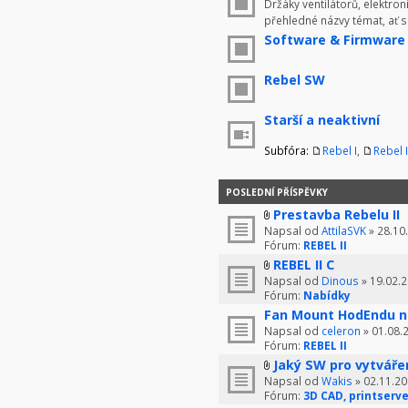
Držáky ventilátorů, elektron
přehledné názvy témat, ať 
Software & Firmware
Rebel SW
Starší a neaktivní
Subfóra:
Rebel I
,
Rebel I
POSLEDNÍ PŘÍSPĚVKY
Prestavba Rebelu II
Napsal od
AttilaSVK
» 28.10
Fórum:
REBEL II
REBEL II C
Napsal od
Dinous
» 19.02.2
Fórum:
Nabídky
Fan Mount HodEndu n
Napsal od
celeron
» 01.08.
Fórum:
REBEL II
Jaký SW pro vytváře
Napsal od
Wakis
» 02.11.20
Fórum:
3D CAD, printserve