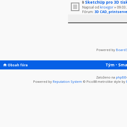
SketchUp pro 3D tis
Napsal od
kroxigor
» 09.03.
Fórum:
3D CAD, printserve
Powered by
Board3
Tým
•
Sma
Obsah fóra
Založeno na
phpBB
Powered by
Reputation System
© Pico88 metrolike style by