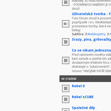
Nabídky 3D tisku konkrétníc
- PODMÍNKOU NABÍDKY JE UV
zboží.
Uživatelská tvorba - 
Toto fórum slouží k prezenta
popřípadě i src. Nevkládej
prezentace tvorby, která ne
Děkuji
Subfóra:
Multikoptéry
,
Srazy, piva, grilovačky 
Co se nikam jednoznač
Před založením nového vlákn
kam zařadit a ušetřte tím 
dodatečným tříděním fóra. 
diskutujte o "pikačovinách
řečeno "HNOJNÍK PATŘÍ SE
KE STAŽENÍ
Rebel II
Rebel sCUBE
Společné díly