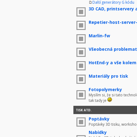
Další generátory G kódu
3D CAD, printservery 
Repetier-host-server
Marlin-fw
Všeobecná problemati
HotEnd-y a vše kolem
Materiály pro tisk
Fotopolymerky
Myslím si, že si tato techno
tak tady je
TISK ATD.
Poptávky
Poptávky 3D tisku, worksho
Nabídky