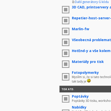
Další generátory G kódu
3D CAD, printservery 
Repetier-host-server
Marlin-fw
Všeobecná problemati
HotEnd-y a vše kolem
Materiály pro tisk
Fotopolymerky
Myslím si, že si tato techno
tak tady je
TISK ATD.
Poptávky
Poptávky 3D tisku, worksho
Nabídky