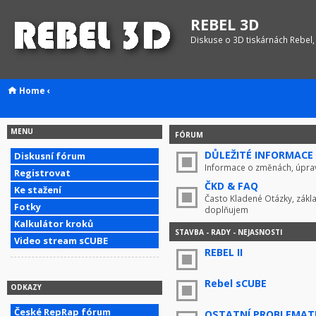
REBEL 3D
Diskuse o 3D tiskárnách Rebel,
Home
‹
MENU
FÓRUM
DŮLEŽITÉ INFORMACE !
Diskusní fórum
Informace o změnách, úprav
Registrovat
ČKD & FAQ
Ke stažení
Často Kladené Otázky, zákla
Fotky
doplňujem
Kalkulátor kroků
STAVBA - RADY - NEJASNOSTI
Video stream sCUBE
REBEL II
Rebel sCUBE
ODKAZY
České RepRap fórum
OSTATNÍ PROBLEMAT