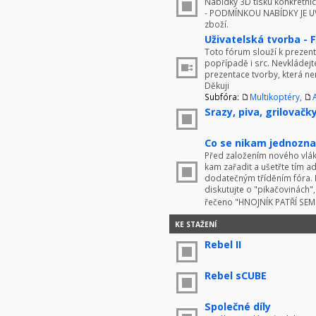
Nabídky 3D tisku konkrétníc
- PODMÍNKOU NABÍDKY JE UV
zboží.
Uživatelská tvorba - 
Toto fórum slouží k prezenta
popřípadě i src. Nevkládej
prezentace tvorby, která ne
Děkuji
Subfóra:
Multikoptéry
,
Srazy, piva, grilovačky 
Co se nikam jednoznač
Před založením nového vlákn
kam zařadit a ušetřte tím 
dodatečným tříděním fóra. 
diskutujte o "pikačovinách
řečeno "HNOJNÍK PATŘÍ SE
KE STAŽENÍ
Rebel II
Rebel sCUBE
Společné díly