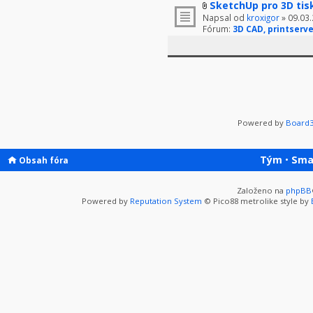
SketchUp pro 3D tis
Napsal od
kroxigor
» 09.03.
Fórum:
3D CAD, printserve
Powered by
Board3
Tým
•
Sma
Obsah fóra
Založeno na
phpBB
Powered by
Reputation System
© Pico88 metrolike style by