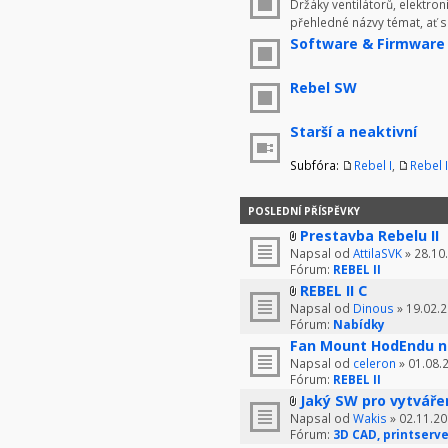
Držáky ventilátorů, elektron
přehledné názvy témat, ať 
Software & Firmware
Rebel SW
Starší a neaktivní
Subfóra:
Rebel I
,
Rebel I
POSLEDNÍ PŘÍSPĚVKY
Prestavba Rebelu II
Napsal od
AttilaSVK
» 28.10
Fórum:
REBEL II
REBEL II C
Napsal od
Dinous
» 19.02.2
Fórum:
Nabídky
Fan Mount HodEndu n
Napsal od
celeron
» 01.08.
Fórum:
REBEL II
Jaký SW pro vytváře
Napsal od
Wakis
» 02.11.20
Fórum:
3D CAD, printserve