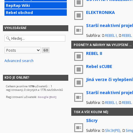
RepRap Wiki
ELEKTRONIKA
Rebel obchod
Starší neaktivní proje
VYHLEDÁVÁNÍ
Subfóra:
REBEL I
,
REBEL I
PODNĚTY A NÁVRHY NA VYLEPŠENÍ ...
REBEL II
Advanced search
Rebel sCUBE
KDO JE ONLINE?
Jiná verze či vylepšení
Celkem je online
1779
uživatelů :: 1
registrovaný, 0 skrytých a 1778 návštěvníků
Starší neaktivní proje
Registrovaní uživatelé:
Google [Bot]
Subfóra:
REBEL I
,
REBEL I
TISK A VŠE KOLEM NĚJ
Slicry
Subfóra:
Slic3r(PE)
,
Simp