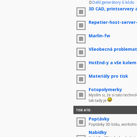
Další generátory G kódu
3D CAD, printservery 
Repetier-host-server
Marlin-fw
Všeobecná problemati
HotEnd-y a vše kolem
Materiály pro tisk
Fotopolymerky
Myslím si, že si tato techno
tak tady je
TISK ATD.
Poptávky
Poptávky 3D tisku, worksho
Nabídky