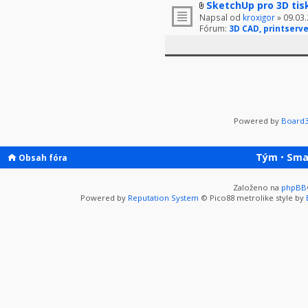
SketchUp pro 3D tis
Napsal od
kroxigor
» 09.03.
Fórum:
3D CAD, printserve
Powered by
Board3
Tým
•
Sma
Obsah fóra
Založeno na
phpBB
Powered by
Reputation System
© Pico88 metrolike style by