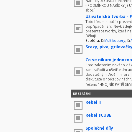
Nabídky 3D tisku konkrétníc
- PODMÍNKOU NABÍDKY JE UV
zboží.
Uživatelská tvorba - 
Toto fórum slouží k prezenta
popřípadě i src. Nevkládej
prezentace tvorby, která ne
Děkuji
Subfóra:
Multikoptéry
,
Srazy, piva, grilovačky 
Co se nikam jednoznač
Před založením nového vlákn
kam zařadit a ušetřte tím 
dodatečným tříděním fóra. 
diskutujte o "pikačovinách
řečeno "HNOJNÍK PATŘÍ SE
KE STAŽENÍ
Rebel II
Rebel sCUBE
Společné díly