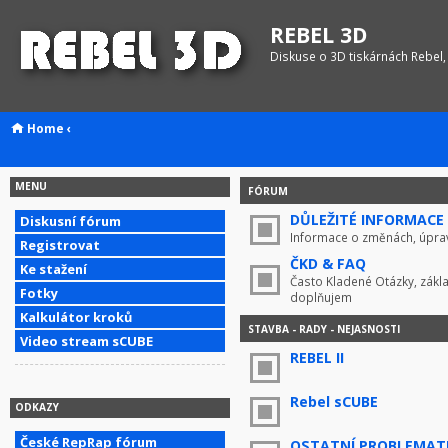
REBEL 3D
Diskuse o 3D tiskárnách Rebel,
Home
‹
MENU
FÓRUM
DŮLEŽITÉ INFORMACE !
Diskusní fórum
Informace o změnách, úprav
Registrovat
ČKD & FAQ
Ke stažení
Často Kladené Otázky, zákla
Fotky
doplňujem
Kalkulátor kroků
STAVBA - RADY - NEJASNOSTI
Video stream sCUBE
REBEL II
Rebel sCUBE
ODKAZY
České RepRap fórum
OSTATNÍ PROBLEMAT