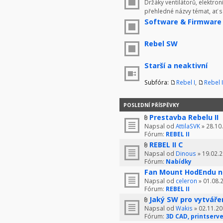
Držáky ventilátorů, elektron
přehledné názvy témat, ať 
Software & Firmware
Rebel SW
Starší a neaktivní
Subfóra:
Rebel I
,
Rebel I
POSLEDNÍ PŘÍSPĚVKY
Prestavba Rebelu II
Napsal od
AttilaSVK
» 28.10
Fórum:
REBEL II
REBEL II C
Napsal od
Dinous
» 19.02.2
Fórum:
Nabídky
Fan Mount HodEndu n
Napsal od
celeron
» 01.08.
Fórum:
REBEL II
Jaký SW pro vytváře
Napsal od
Wakis
» 02.11.20
Fórum:
3D CAD, printserve