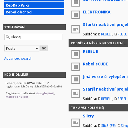
RepRap Wiki
ELEKTRONIKA
Rebel obchod
Starší neaktivní proje
VYHLEDÁVÁNÍ
Subfóra:
REBEL I
,
REBEL I
PODNĚTY A NÁVRHY NA VYLEPŠENÍ ...
REBEL II
Advanced search
Rebel sCUBE
KDO JE ONLINE?
Jiná verze či vylepšení
Celkem je online
897
uživatelů :: 2
registrovaných, 0 skrytých a 895 návštěvníků
Starší neaktivní proje
Registrovaní uživatelé:
Google [Bot]
,
Majestic-12 [Bot]
Subfóra:
REBEL I
,
REBEL I
TISK A VŠE KOLEM NĚJ
Slicry
Subfóra:
Slic3r(PE)
,
Simp