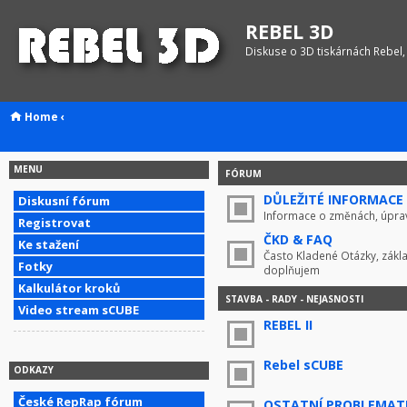
REBEL 3D
Diskuse o 3D tiskárnách Rebel,
Home
‹
MENU
FÓRUM
DŮLEŽITÉ INFORMACE !
Diskusní fórum
Informace o změnách, úprav
Registrovat
ČKD & FAQ
Ke stažení
Často Kladené Otázky, zákla
Fotky
doplňujem
Kalkulátor kroků
STAVBA - RADY - NEJASNOSTI
Video stream sCUBE
REBEL II
Rebel sCUBE
ODKAZY
České RepRap fórum
OSTATNÍ PROBLEMAT