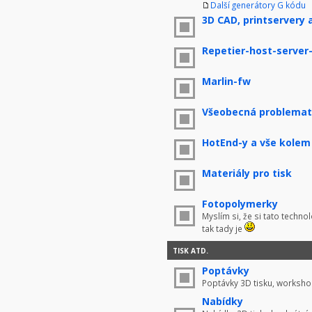
Další generátory G kódu
3D CAD, printservery 
Repetier-host-server
Marlin-fw
Všeobecná problemati
HotEnd-y a vše kolem
Materiály pro tisk
Fotopolymerky
Myslím si, že si tato techno
tak tady je
TISK ATD.
Poptávky
Poptávky 3D tisku, worksho
Nabídky