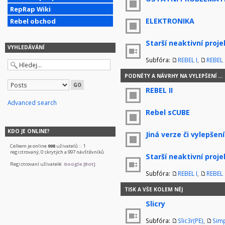
RepRap Wiki
ELEKTRONIKA
Rebel obchod
Starší neaktivní proje
VYHLEDÁVÁNÍ
Subfóra:
REBEL I
,
REBEL I
PODNĚTY A NÁVRHY NA VYLEPŠENÍ ...
REBEL II
Advanced search
Rebel sCUBE
KDO JE ONLINE?
Jiná verze či vylepšení
Celkem je online
998
uživatelů :: 1
registrovaný, 0 skrytých a 997 návštěvníků
Starší neaktivní proje
Registrovaní uživatelé:
Google [Bot]
Subfóra:
REBEL I
,
REBEL I
TISK A VŠE KOLEM NĚJ
Slicry
Subfóra:
Slic3r(PE)
,
Simp