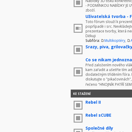
Nabídky 3D tisku konkrétníc
- PODMÍNKOU NABÍDKY JE UV
zboží.
Uživatelská tvorba - 
Toto fórum slouží k prezenta
popřípadě i src. Nevkládej
prezentace tvorby, která ne
Děkuji
Subfóra:
Multikoptéry
,
Srazy, piva, grilovačky 
Co se nikam jednoznač
Před založením nového vlákn
kam zařadit a ušetřte tím 
dodatečným tříděním fóra. 
diskutujte o "pikačovinách
řečeno "HNOJNÍK PATŘÍ SE
KE STAŽENÍ
Rebel II
Rebel sCUBE
Společné díly