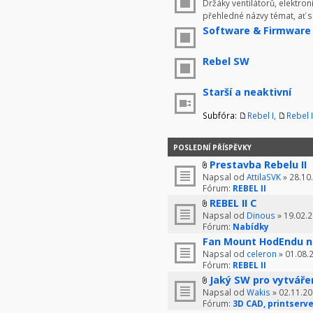
Držáky ventilátorů, elektron
přehledné názvy témat, ať 
Software & Firmware
Rebel SW
Starší a neaktivní
Subfóra:
Rebel I
,
Rebel I
POSLEDNÍ PŘÍSPĚVKY
Prestavba Rebelu II
Napsal od
AttilaSVK
» 28.10
Fórum:
REBEL II
REBEL II C
Napsal od
Dinous
» 19.02.2
Fórum:
Nabídky
Fan Mount HodEndu n
Napsal od
celeron
» 01.08.
Fórum:
REBEL II
Jaký SW pro vytváře
Napsal od
Wakis
» 02.11.20
Fórum:
3D CAD, printserve