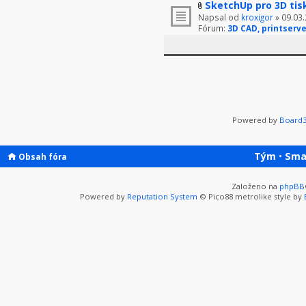
SketchUp pro 3D tis
Napsal od
kroxigor
» 09.03.
Fórum:
3D CAD, printserve
Powered by
Board3
Tým
•
Sma
Obsah fóra
Založeno na
phpBB
Powered by
Reputation System
© Pico88 metrolike style by