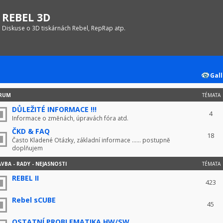
REBEL 3D
Diskuse o 3D tiskárnách Rebel, RepRap atp.
Gall
RUM
TÉMATA
DŮLEŽITÉ INFORMACE !!!
4
Informace o změnách, úpravách fóra atd.
ČKD & FAQ
18
Často Kladené Otázky, základní informace ...... postupně
doplňujem
VBA - RADY - NEJASNOSTI
TÉMATA
REBEL II
423
Rebel sCUBE
45
OSTATNÍ PROBLEMATIKA HW/SW