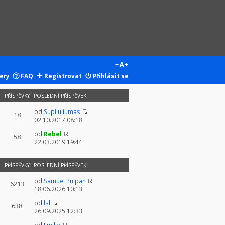
ery
FAQ
Registrovat
Přihlásit se
PŘÍSPĚVKY
POSLEDNÍ PŘÍSPĚVEK
od
Supiluliumas
18
02.10.2017 08:18
od
Rebel
58
22.03.2019 19:44
PŘÍSPĚVKY
POSLEDNÍ PŘÍSPĚVEK
od
Samuel Pulpan
6213
18.06.2026 10:13
od
lsl
638
26.09.2025 12:33