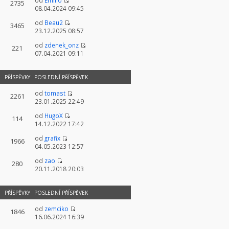
od
Emilio
2735
08.04.2024 09:45
od
Beau2
3465
23.12.2025 08:57
od
zdenek_onz
221
07.04.2021 09:11
PŘÍSPĚVKY
POSLEDNÍ PŘÍSPĚVEK
od
tomast
2261
23.01.2025 22:49
od
HugoX
114
14.12.2022 17:42
od
grafix
1966
04.05.2023 12:57
od
zao
280
20.11.2018 20:03
PŘÍSPĚVKY
POSLEDNÍ PŘÍSPĚVEK
od
zemciko
1846
16.06.2024 16:39