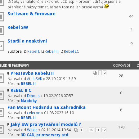
Držáky ventilátorů, elektronik, LCD atp. - prosím udržujte jasné a
přehledné názvy témat, ať se v tom ne jen prase vyzná
Software & Firmware
44
Rebel SW
3
Starší a neaktivní
9
Subfóra:
Rebel I
,
Rebel III
,
Rebel LC
SLEDNÍ PŘÍSPĚVKY
ODPOVĚDI
Z
Prestavba Rebelu II
1
2
28
Napsal od
AttilaSVK
» 28.10.2019 13:59
Fórum:
REBEL II
REBEL II C
0
Napsal od
Dinous
» 19.02.2026 07:57
Fórum:
Nabídky
Fan Mount HodEndu na Zahradníka
6
Napsal od
celeron
» 01.08.2023 15:10
Fórum:
REBEL II
Jaký SW pro vytváření modelů ?
178
Napsal od
Wakis
» 02.11.2014 19:54
...
1
10
11
12
Fórum:
3D CAD, printservery atd.