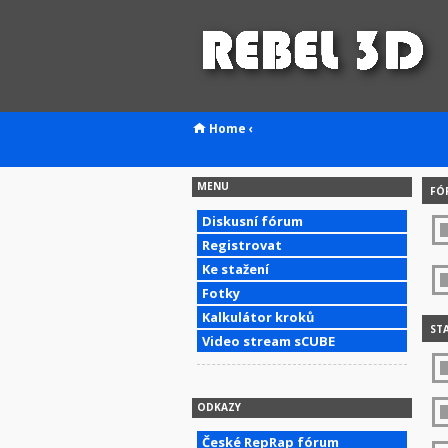
Home
‹
MENU
FÓ
Diskusní fórum
Registrovat
Ke stažení
Fotky
Kalkulátor kroků
STA
Video stream sCUBE
ODKAZY
České RepRap fórum