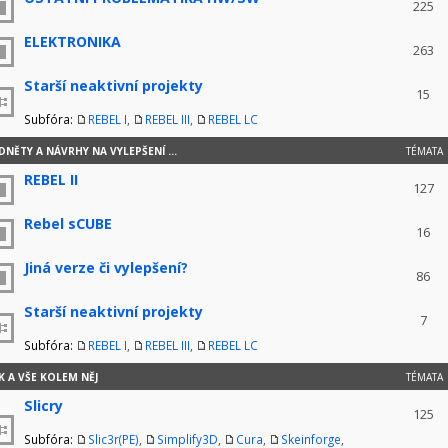
225
ELEKTRONIKA
263
Starší neaktivní projekty
15
Subfóra:
REBEL I
,
REBEL III
,
REBEL LC
NĚTY A NÁVRHY NA VYLEPŠENÍ ...
TÉMATA
REBEL II
127
Rebel sCUBE
16
Jiná verze či vylepšení?
86
Starší neaktivní projekty
7
Subfóra:
REBEL I
,
REBEL III
,
REBEL LC
K A VŠE KOLEM NĚJ
TÉMATA
Slicry
125
Subfóra:
Slic3r(PE)
,
Simplify3D
,
Cura
,
Skeinforge
,