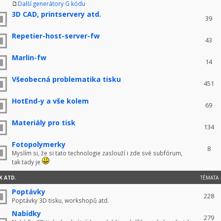
Další generátory G kódu
3D CAD, printservery atd.
39
Repetier-host-server-fw
43
Marlin-fw
14
Všeobecná problematika tisku
451
HotEnd-y a vše kolem
69
Materiály pro tisk
134
Fotopolymerky
8
Myslím si, že si tato technologie zaslouží i zde své subfórum,
tak tady je
K ATD.
TÉMATA
Poptávky
228
Poptávky 3D tisku, workshopů atd.
Nabídky
279