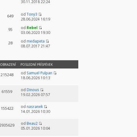
30.11.2018 22:24
od
Tony3
649
28.06.2024 16:19
od
Rebel
95
03.06.2020 19:30
od
medapeta
28
08.07.2017 21:47
OBRAZENÍ
POSLEDNÍ PŘÍSPĚVEK
od
Samuel Pulpan
215248
18.06.2026 10:13
od
Dinous
61559
19.02.2026 07:57
od
nasranek
155422
14.01.2026 10:30
od
Beau2
2935629
05.01.2026 10:04