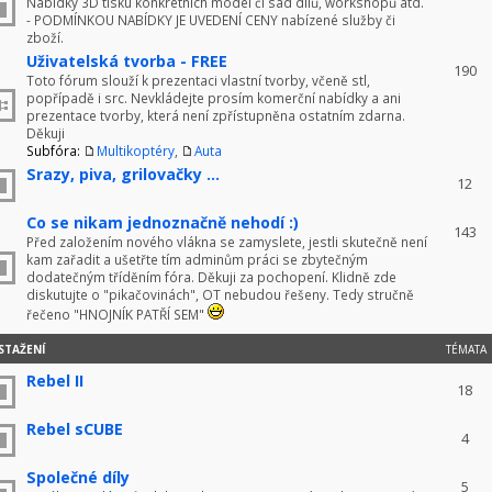
Nabídky 3D tisku konkrétních model či sad dílů, workshopů atd.
- PODMÍNKOU NABÍDKY JE UVEDENÍ CENY nabízené služby či
zboží.
Uživatelská tvorba - FREE
190
Toto fórum slouží k prezentaci vlastní tvorby, včeně stl,
popřípadě i src. Nevkládejte prosím komerční nabídky a ani
prezentace tvorby, která není zpřístupněna ostatním zdarna.
Děkuji
Subfóra:
Multikoptéry
,
Auta
Srazy, piva, grilovačky ...
12
Co se nikam jednoznačně nehodí :)
143
Před založením nového vlákna se zamyslete, jestli skutečně není
kam zařadit a ušetřte tím adminům práci se zbytečným
dodatečným tříděním fóra. Děkuji za pochopení. Klidně zde
diskutujte o "pikačovinách", OT nebudou řešeny. Tedy stručně
řečeno "HNOJNÍK PATŘÍ SEM"
STAŽENÍ
TÉMATA
Rebel II
18
Rebel sCUBE
4
Společné díly
5