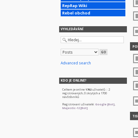
RepRap Wiki
Rebel obchod
VYHLEDÁVÁNÍ
POD
Advanced search
KDO JE ONLINE?
Celkem je online
1702
uživatelů :: 2
registrovaných, 0 skrytých a 1700
návštěvníků
Registrovaní uživatelé:
Google [Bot]
,
Majestic-12 [Bot]
TIS