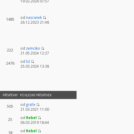
19.02.2026 07:57
od
nasranek
1485
26.12.2023 21:48
od
zemciko
222
21.05.2024 12:27
od
lsl
2476
25.03.2024 13:38
PŘÍSPĚVKY
POSLEDNÍ PŘÍSPĚVEK
od
grafix
505
21.03.2021 11:00
od
Rebel
25
06.03.2019 18:44
od
Rebel
18