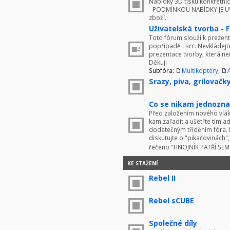
Nabídky 3D tisku konkrétníc
- PODMÍNKOU NABÍDKY JE UV
zboží.
Uživatelská tvorba - 
Toto fórum slouží k prezenta
popřípadě i src. Nevkládej
prezentace tvorby, která ne
Děkuji
Subfóra:
Multikoptéry
,
Srazy, piva, grilovačky 
Co se nikam jednoznač
Před založením nového vlákn
kam zařadit a ušetřte tím 
dodatečným tříděním fóra. 
diskutujte o "pikačovinách
řečeno "HNOJNÍK PATŘÍ SE
KE STAŽENÍ
Rebel II
Rebel sCUBE
Společné díly