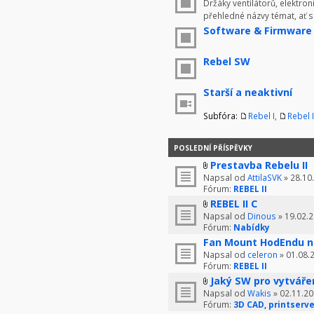
Držáky ventilátorů, elektron
přehledné názvy témat, ať 
Software & Firmware
Rebel SW
Starší a neaktivní
Subfóra:
Rebel I
,
Rebel I
POSLEDNÍ PŘÍSPĚVKY
Prestavba Rebelu II
Napsal od
AttilaSVK
» 28.10
Fórum:
REBEL II
REBEL II C
Napsal od
Dinous
» 19.02.2
Fórum:
Nabídky
Fan Mount HodEndu n
Napsal od
celeron
» 01.08.
Fórum:
REBEL II
Jaký SW pro vytváře
Napsal od
Wakis
» 02.11.20
Fórum:
3D CAD, printserve