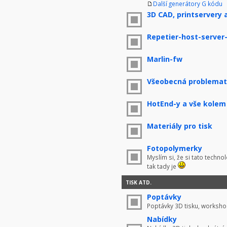
Další generátory G kódu
3D CAD, printservery 
Repetier-host-server
Marlin-fw
Všeobecná problemati
HotEnd-y a vše kolem
Materiály pro tisk
Fotopolymerky
Myslím si, že si tato techno
tak tady je
TISK ATD.
Poptávky
Poptávky 3D tisku, worksho
Nabídky