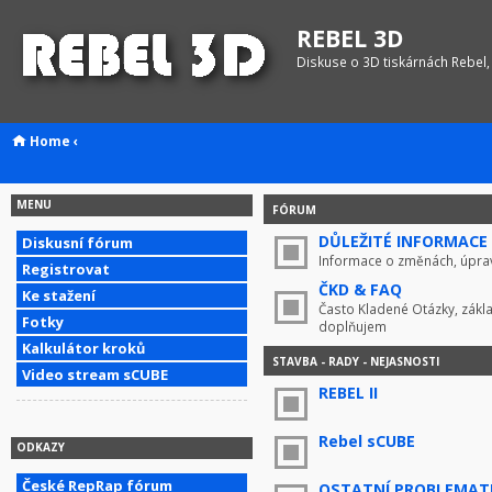
REBEL 3D
Diskuse o 3D tiskárnách Rebel,
Home
‹
MENU
FÓRUM
DŮLEŽITÉ INFORMACE !
Diskusní fórum
Informace o změnách, úprav
Registrovat
ČKD & FAQ
Ke stažení
Často Kladené Otázky, zákla
Fotky
doplňujem
Kalkulátor kroků
STAVBA - RADY - NEJASNOSTI
Video stream sCUBE
REBEL II
Rebel sCUBE
ODKAZY
České RepRap fórum
OSTATNÍ PROBLEMAT