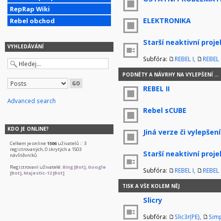
RepRap Wiki
ELEKTRONIKA
Rebel obchod
Starší neaktivní proje
VYHLEDÁVÁNÍ
Subfóra:
REBEL I
,
REBEL I
PODNĚTY A NÁVRHY NA VYLEPŠENÍ ...
REBEL II
Advanced search
Rebel sCUBE
KDO JE ONLINE?
Jiná verze či vylepšení
Celkem je online
1506
uživatelů :: 3
registrovaných, 0 skrytých a 1503
Starší neaktivní proje
návštěvníků
Registrovaní uživatelé:
Bing [Bot]
,
Google
Subfóra:
REBEL I
,
REBEL I
[Bot]
,
Majestic-12 [Bot]
TISK A VŠE KOLEM NĚJ
Slicry
Subfóra:
Slic3r(PE)
,
Simp