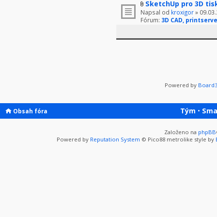
SketchUp pro 3D tis
Napsal od
kroxigor
» 09.03.
Fórum:
3D CAD, printserve
Powered by
Board3
Tým
•
Sma
Obsah fóra
Založeno na
phpBB
Powered by
Reputation System
© Pico88 metrolike style by