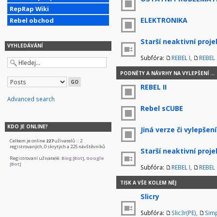
RepRap Wiki
ELEKTRONIKA
Rebel obchod
Starší neaktivní proje
VYHLEDÁVÁNÍ
Subfóra:
REBEL I
,
REBEL I
PODNĚTY A NÁVRHY NA VYLEPŠENÍ ...
REBEL II
Advanced search
Rebel sCUBE
KDO JE ONLINE?
Jiná verze či vylepšení
Celkem je online
227
uživatelů :: 2
registrovaných, 0 skrytých a 225 návštěvníků
Starší neaktivní proje
Registrovaní uživatelé:
Bing [Bot]
,
Google
[Bot]
Subfóra:
REBEL I
,
REBEL I
TISK A VŠE KOLEM NĚJ
Slicry
Subfóra:
Slic3r(PE)
,
Simp