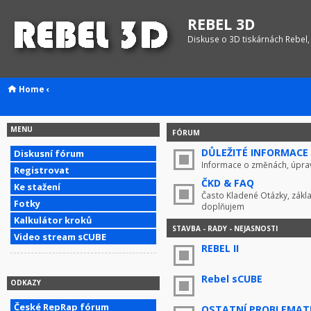
REBEL 3D
Diskuse o 3D tiskárnách Rebel,
Home
‹
MENU
FÓRUM
DŮLEŽITÉ INFORMACE !
Diskusní fórum
Informace o změnách, úprav
Registrovat
ČKD & FAQ
Ke stažení
Často Kladené Otázky, zákla
Fotky
doplňujem
Kalkulátor kroků
STAVBA - RADY - NEJASNOSTI
Video stream sCUBE
REBEL II
Rebel sCUBE
ODKAZY
České RepRap fórum
OSTATNÍ PROBLEMAT