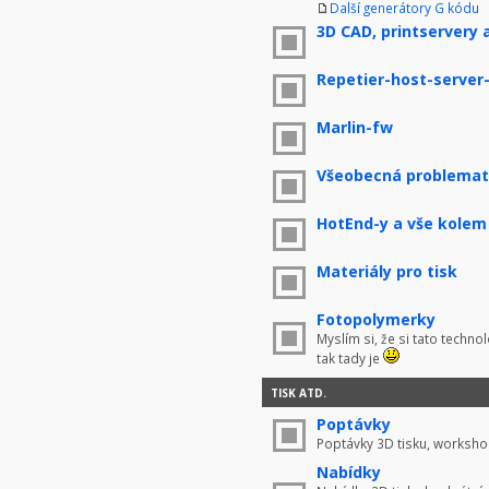
Další generátory G kódu
3D CAD, printservery 
Repetier-host-server
Marlin-fw
Všeobecná problemati
HotEnd-y a vše kolem
Materiály pro tisk
Fotopolymerky
Myslím si, že si tato techno
tak tady je
TISK ATD.
Poptávky
Poptávky 3D tisku, worksho
Nabídky