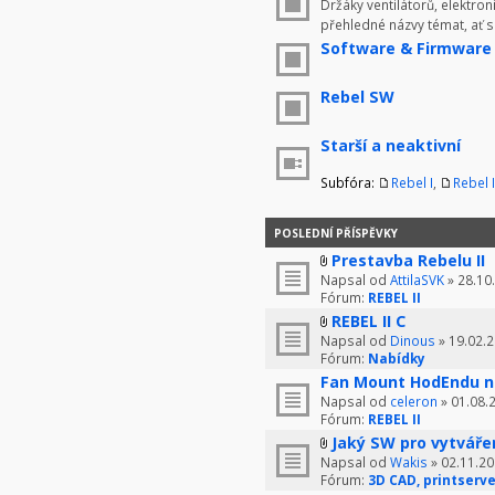
Držáky ventilátorů, elektron
přehledné názvy témat, ať 
Software & Firmware
Rebel SW
Starší a neaktivní
Subfóra:
Rebel I
,
Rebel I
POSLEDNÍ PŘÍSPĚVKY
Prestavba Rebelu II
Napsal od
AttilaSVK
» 28.10
Fórum:
REBEL II
REBEL II C
Napsal od
Dinous
» 19.02.2
Fórum:
Nabídky
Fan Mount HodEndu n
Napsal od
celeron
» 01.08.
Fórum:
REBEL II
Jaký SW pro vytváře
Napsal od
Wakis
» 02.11.20
Fórum:
3D CAD, printserve