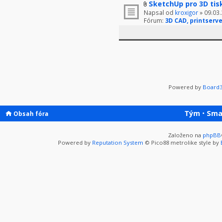
SketchUp pro 3D tis
Napsal od
kroxigor
» 09.03.
Fórum:
3D CAD, printserve
Powered by
Board3
Tým
•
Sma
Obsah fóra
Založeno na
phpBB
Powered by
Reputation System
© Pico88 metrolike style by