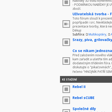
Nabídky 3D tisku konkrétníc
- PODMÍNKOU NABÍDKY JE UV
zboží.
Uživatelská tvorba - 
Toto fórum slouží k prezenta
popřípadě i src. Nevkládej
prezentace tvorby, která ne
Děkuji
Subfóra:
Multikoptéry
,
Srazy, piva, grilovačky 
Co se nikam jednoznač
Před založením nového vlákn
kam zařadit a ušetřte tím 
dodatečným tříděním fóra. 
diskutujte o "pikačovinách
řečeno "HNOJNÍK PATŘÍ SE
KE STAŽENÍ
Rebel II
Rebel sCUBE
Společné díly