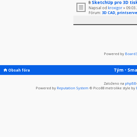
SketchUp pro 3D tis
Napsal od
kroxigor
» 09.03.
Fórum:
3D CAD, printserve
Powered by
Board3
Tým
•
Sma
Obsah fóra
Založeno na
phpBB
Powered by
Reputation System
© Pico88 metrolike style by