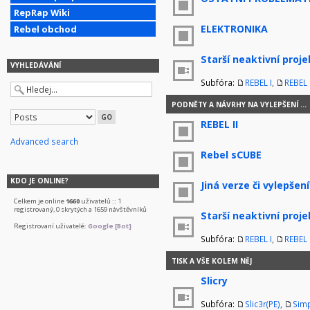
RepRap Wiki
ELEKTRONIKA
Rebel obchod
Starší neaktivní proje
VYHLEDÁVÁNÍ
Subfóra:
REBEL I
,
REBEL I
PODNĚTY A NÁVRHY NA VYLEPŠENÍ ...
REBEL II
Advanced search
Rebel sCUBE
KDO JE ONLINE?
Jiná verze či vylepšení
Celkem je online
1660
uživatelů :: 1
registrovaný, 0 skrytých a 1659 návštěvníků
Starší neaktivní proje
Registrovaní uživatelé:
Google [Bot]
Subfóra:
REBEL I
,
REBEL I
TISK A VŠE KOLEM NĚJ
Slicry
Subfóra:
Slic3r(PE)
,
Simp