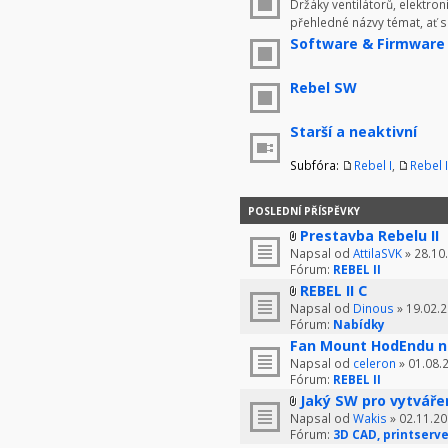
Držáky ventilátorů, elektron
přehledné názvy témat, ať 
Software & Firmware
Rebel SW
Starší a neaktivní
Subfóra:
Rebel I
,
Rebel I
POSLEDNÍ PŘÍSPĚVKY
Prestavba Rebelu II
Napsal od
AttilaSVK
» 28.10
Fórum:
REBEL II
REBEL II C
Napsal od
Dinous
» 19.02.2
Fórum:
Nabídky
Fan Mount HodEndu n
Napsal od
celeron
» 01.08.
Fórum:
REBEL II
Jaký SW pro vytváře
Napsal od
Wakis
» 02.11.20
Fórum:
3D CAD, printserve