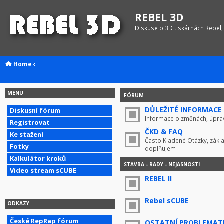
REBEL 3D
Diskuse o 3D tiskárnách Rebel,
Home
‹
MENU
FÓRUM
DŮLEŽITÉ INFORMACE !
Diskusní fórum
Informace o změnách, úprav
Registrovat
ČKD & FAQ
Ke stažení
Často Kladené Otázky, zákla
Fotky
doplňujem
Kalkulátor kroků
STAVBA - RADY - NEJASNOSTI
Video stream sCUBE
REBEL II
Rebel sCUBE
ODKAZY
České RepRap fórum
OSTATNÍ PROBLEMAT