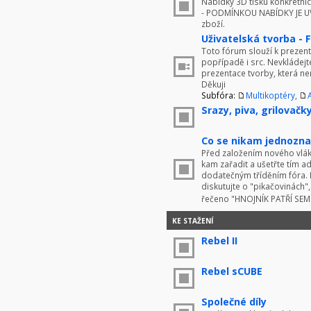
Nabídky 3D tisku konkrétníc
- PODMÍNKOU NABÍDKY JE UV
zboží.
Uživatelská tvorba - 
Toto fórum slouží k prezenta
popřípadě i src. Nevkládej
prezentace tvorby, která ne
Děkuji
Subfóra:
Multikoptéry
,
Srazy, piva, grilovačky 
Co se nikam jednoznač
Před založením nového vlákn
kam zařadit a ušetřte tím 
dodatečným tříděním fóra. 
diskutujte o "pikačovinách
řečeno "HNOJNÍK PATŘÍ SE
KE STAŽENÍ
Rebel II
Rebel sCUBE
Společné díly