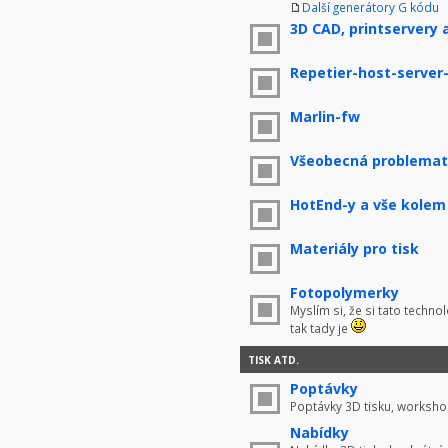
Další generátory G kódu
3D CAD, printservery 
Repetier-host-server
Marlin-fw
Všeobecná problemati
HotEnd-y a vše kolem
Materiály pro tisk
Fotopolymerky
Myslím si, že si tato techno
tak tady je
TISK ATD.
Poptávky
Poptávky 3D tisku, worksho
Nabídky