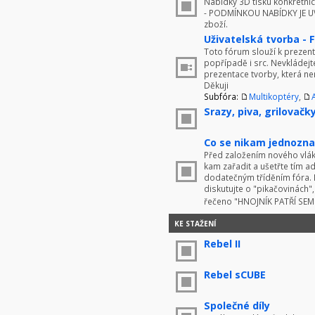
Nabídky 3D tisku konkrétníc
- PODMÍNKOU NABÍDKY JE UV
zboží.
Uživatelská tvorba - 
Toto fórum slouží k prezenta
popřípadě i src. Nevkládej
prezentace tvorby, která ne
Děkuji
Subfóra:
Multikoptéry
,
Srazy, piva, grilovačky 
Co se nikam jednoznač
Před založením nového vlákn
kam zařadit a ušetřte tím 
dodatečným tříděním fóra. 
diskutujte o "pikačovinách
řečeno "HNOJNÍK PATŘÍ SE
KE STAŽENÍ
Rebel II
Rebel sCUBE
Společné díly