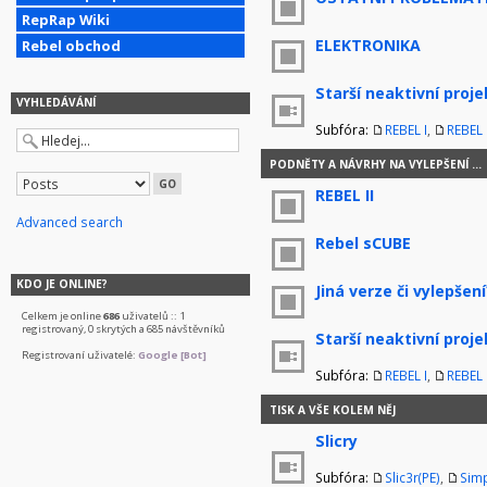
RepRap Wiki
ELEKTRONIKA
Rebel obchod
Starší neaktivní proje
VYHLEDÁVÁNÍ
Subfóra:
REBEL I
,
REBEL I
PODNĚTY A NÁVRHY NA VYLEPŠENÍ ...
REBEL II
Advanced search
Rebel sCUBE
KDO JE ONLINE?
Jiná verze či vylepšení
Celkem je online
686
uživatelů :: 1
registrovaný, 0 skrytých a 685 návštěvníků
Starší neaktivní proje
Registrovaní uživatelé:
Google [Bot]
Subfóra:
REBEL I
,
REBEL I
TISK A VŠE KOLEM NĚJ
Slicry
Subfóra:
Slic3r(PE)
,
Simp