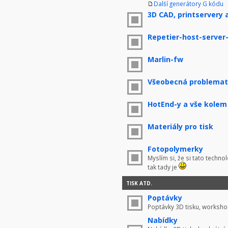
Další generátory G kódu
3D CAD, printservery 
Repetier-host-server
Marlin-fw
Všeobecná problemati
HotEnd-y a vše kolem
Materiály pro tisk
Fotopolymerky
Myslím si, že si tato techno
tak tady je
TISK ATD.
Poptávky
Poptávky 3D tisku, worksho
Nabídky