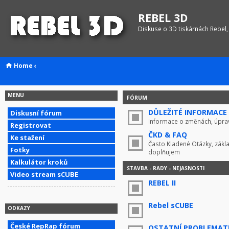
REBEL 3D
Diskuse o 3D tiskárnách Rebel,
Home
‹
MENU
FÓRUM
DŮLEŽITÉ INFORMACE !
Diskusní fórum
Informace o změnách, úprav
Registrovat
ČKD & FAQ
Ke stažení
Často Kladené Otázky, zákla
Fotky
doplňujem
Kalkulátor kroků
STAVBA - RADY - NEJASNOSTI
Video stream sCUBE
REBEL II
Rebel sCUBE
ODKAZY
České RepRap fórum
OSTATNÍ PROBLEMAT