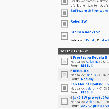
Držáky ventilátorů, elektron
přehledné názvy témat, ať 
Software & Firmware
Rebel SW
Starší a neaktivní
Subfóra:
Rebel I
,
Rebel I
POSLEDNÍ PŘÍSPĚVKY
Prestavba Rebelu II
Napsal od
AttilaSVK
» 28.10
Fórum:
REBEL II
REBEL II C
Napsal od
Dinous
» 19.02.2
Fórum:
Nabídky
Fan Mount HodEndu n
Napsal od
celeron
» 01.08.
Fórum:
REBEL II
Jaký SW pro vytváře
Napsal od
Wakis
» 02.11.20
Fórum:
3D CAD, printserve