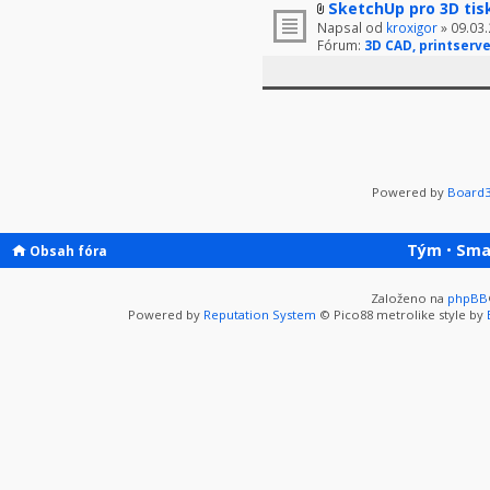
SketchUp pro 3D tis
Napsal od
kroxigor
» 09.03.
Fórum:
3D CAD, printserve
Powered by
Board3
Tým
•
Sma
Obsah fóra
Založeno na
phpBB
Powered by
Reputation System
© Pico88 metrolike style by