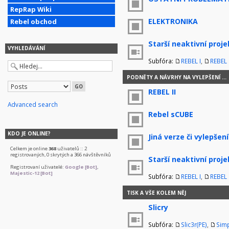
RepRap Wiki
ELEKTRONIKA
Rebel obchod
Starší neaktivní proje
VYHLEDÁVÁNÍ
Subfóra:
REBEL I
,
REBEL I
PODNĚTY A NÁVRHY NA VYLEPŠENÍ ...
REBEL II
Advanced search
Rebel sCUBE
KDO JE ONLINE?
Jiná verze či vylepšení
Celkem je online
368
uživatelů :: 2
registrovaných, 0 skrytých a 366 návštěvníků
Starší neaktivní proje
Registrovaní uživatelé:
Google [Bot]
,
Majestic-12 [Bot]
Subfóra:
REBEL I
,
REBEL I
TISK A VŠE KOLEM NĚJ
Slicry
Subfóra:
Slic3r(PE)
,
Simp