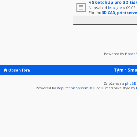
SketchUp pro 3D tis
Napsal od
kroxigor
» 09.03.
Fórum:
3D CAD, printserve
Powered by
Board3
Tým
•
Sma
Obsah fóra
Založeno na
phpBB
Powered by
Reputation System
© Pico88 metrolike style by