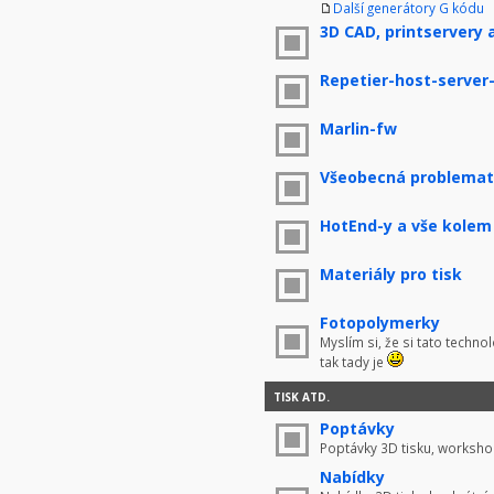
Další generátory G kódu
3D CAD, printservery 
Repetier-host-server
Marlin-fw
Všeobecná problemati
HotEnd-y a vše kolem
Materiály pro tisk
Fotopolymerky
Myslím si, že si tato techno
tak tady je
TISK ATD.
Poptávky
Poptávky 3D tisku, worksho
Nabídky