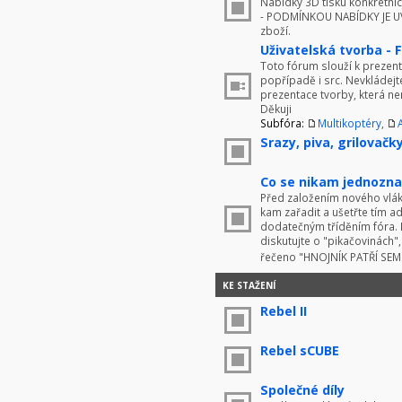
Nabídky 3D tisku konkrétníc
- PODMÍNKOU NABÍDKY JE UV
zboží.
Uživatelská tvorba - 
Toto fórum slouží k prezenta
popřípadě i src. Nevkládej
prezentace tvorby, která ne
Děkuji
Subfóra:
Multikoptéry
,
Srazy, piva, grilovačky 
Co se nikam jednoznač
Před založením nového vlákn
kam zařadit a ušetřte tím 
dodatečným tříděním fóra. 
diskutujte o "pikačovinách
řečeno "HNOJNÍK PATŘÍ SE
KE STAŽENÍ
Rebel II
Rebel sCUBE
Společné díly