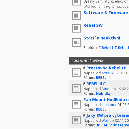
Držáky ventilátorů, elektron
přehledné názvy témat, ať 
Software & Firmware
Rebel SW
Starší a neaktivní
Subfóra:
Rebel I
,
Rebel I
POSLEDNÍ PŘÍSPĚVKY
Prestavba Rebelu II
Napsal od
AttilaSVK
» 28.10
Fórum:
REBEL II
REBEL II C
Napsal od
Dinous
» 19.02.2
Fórum:
Nabídky
Fan Mount HodEndu n
Napsal od
celeron
» 01.08.
Fórum:
REBEL II
Jaký SW pro vytváře
Napsal od
Wakis
» 02.11.20
Fórum:
3D CAD, printserve