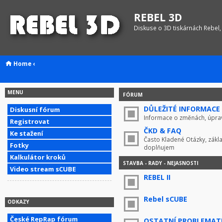
REBEL 3D
Diskuse o 3D tiskárnách Rebel,
Home
‹
MENU
FÓRUM
DŮLEŽITÉ INFORMACE !
Diskusní fórum
Informace o změnách, úprav
Registrovat
ČKD & FAQ
Ke stažení
Často Kladené Otázky, zákla
Fotky
doplňujem
Kalkulátor kroků
STAVBA - RADY - NEJASNOSTI
Video stream sCUBE
REBEL II
Rebel sCUBE
ODKAZY
České RepRap fórum
OSTATNÍ PROBLEMAT