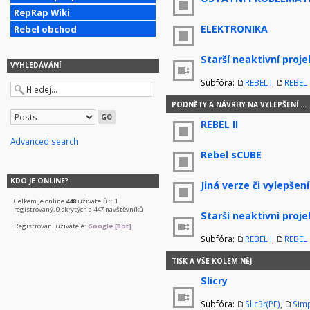
RepRap Wiki
ELEKTRONIKA
Rebel obchod
Starší neaktivní proje
VYHLEDÁVÁNÍ
Subfóra:
REBEL I
,
REBEL I
PODNĚTY A NÁVRHY NA VYLEPŠENÍ ...
REBEL II
Advanced search
Rebel sCUBE
KDO JE ONLINE?
Jiná verze či vylepšení
Celkem je online
448
uživatelů :: 1
registrovaný, 0 skrytých a 447 návštěvníků
Starší neaktivní proje
Registrovaní uživatelé:
Google [Bot]
Subfóra:
REBEL I
,
REBEL I
TISK A VŠE KOLEM NĚJ
Slicry
Subfóra:
Slic3r(PE)
,
Simp