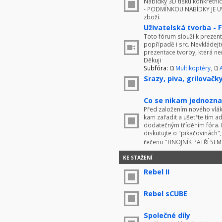
Nabídky 3D tisku konkrétníc
- PODMÍNKOU NABÍDKY JE UV
zboží.
Uživatelská tvorba - 
Toto fórum slouží k prezenta
popřípadě i src. Nevkládej
prezentace tvorby, která ne
Děkuji
Subfóra:
Multikoptéry
,
Srazy, piva, grilovačky 
Co se nikam jednoznač
Před založením nového vlákn
kam zařadit a ušetřte tím 
dodatečným tříděním fóra. 
diskutujte o "pikačovinách
řečeno "HNOJNÍK PATŘÍ SE
KE STAŽENÍ
Rebel II
Rebel sCUBE
Společné díly