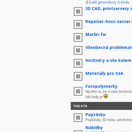
Další generátory G kódu
3D CAD, printservery 
Repetier-host-server
Marlin-fw
Všeobecná problemati
HotEnd-y a vše kolem
Materiály pro tisk
Fotopolymerky
Myslím si, že si tato techno
tak tady je
TISK ATD.
Poptávky
Poptávky 3D tisku, worksho
Nabídky