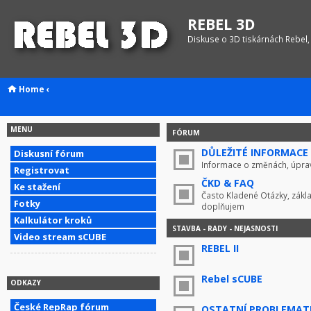
REBEL 3D
Diskuse o 3D tiskárnách Rebel,
Home
‹
MENU
FÓRUM
DŮLEŽITÉ INFORMACE !
Diskusní fórum
Informace o změnách, úprav
Registrovat
ČKD & FAQ
Ke stažení
Často Kladené Otázky, zákla
Fotky
doplňujem
Kalkulátor kroků
STAVBA - RADY - NEJASNOSTI
Video stream sCUBE
REBEL II
Rebel sCUBE
ODKAZY
České RepRap fórum
OSTATNÍ PROBLEMAT