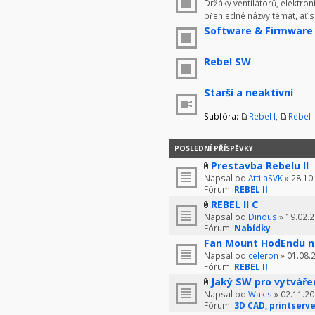
Držáky ventilátorů, elektron
přehledné názvy témat, ať 
Software & Firmware
Rebel SW
Starší a neaktivní
Subfóra:
Rebel I
,
Rebel I
POSLEDNÍ PŘÍSPĚVKY
Prestavba Rebelu II
Napsal od
AttilaSVK
» 28.10
Fórum:
REBEL II
REBEL II C
Napsal od
Dinous
» 19.02.2
Fórum:
Nabídky
Fan Mount HodEndu n
Napsal od
celeron
» 01.08.
Fórum:
REBEL II
Jaký SW pro vytváře
Napsal od
Wakis
» 02.11.20
Fórum:
3D CAD, printserve