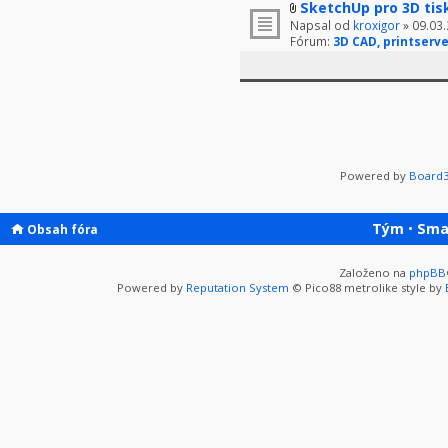
SketchUp pro 3D tis
Napsal od
kroxigor
» 09.03.
Fórum:
3D CAD, printserve
Powered by
Board3
Tým
•
Sma
Obsah fóra
Založeno na
phpBB
Powered by
Reputation System
© Pico88 metrolike style by