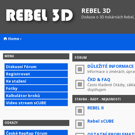
REBEL 3D
Diskuse o 3D tiskárnách Rebel,
Home
‹
MENU
FÓRUM
DŮLEŽITÉ INFORMACE !
Diskusní fórum
Informace o změnách, úprav
Registrovat
ČKD & FAQ
Ke stažení
Často Kladené Otázky, zákla
Fotky
doplňujem
Kalkulátor kroků
STAVBA - RADY - NEJASNOSTI
Video stream sCUBE
REBEL II
Rebel sCUBE
ODKAZY
České RepRap fórum
OSTATNÍ PROBLEMAT