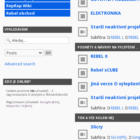
RepRap Wiki
ELEKTRONIKA
Rebel obchod
Starší neaktivní proje
VYHLEDÁVÁNÍ
Subfóra:
REBEL I
,
REBEL I
PODNĚTY A NÁVRHY NA VYLEPŠENÍ ...
REBEL II
Advanced search
Rebel sCUBE
KDO JE ONLINE?
Jiná verze či vylepšení
Celkem je online
186
uživatelů :: 2
registrovaných, 0 skrytých a 184 návštěvníků
Starší neaktivní proje
Registrovaní uživatelé:
Google [Bot]
,
Majestic-12 [Bot]
Subfóra:
REBEL I
,
REBEL I
TISK A VŠE KOLEM NĚJ
Slicry
Subfóra:
Slic3r(PE)
,
Simp