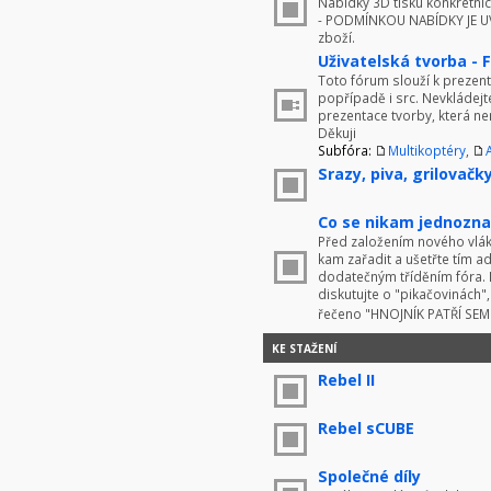
Nabídky 3D tisku konkrétníc
- PODMÍNKOU NABÍDKY JE UV
zboží.
Uživatelská tvorba - 
Toto fórum slouží k prezenta
popřípadě i src. Nevkládej
prezentace tvorby, která ne
Děkuji
Subfóra:
Multikoptéry
,
Srazy, piva, grilovačky 
Co se nikam jednoznač
Před založením nového vlákn
kam zařadit a ušetřte tím 
dodatečným tříděním fóra. 
diskutujte o "pikačovinách
řečeno "HNOJNÍK PATŘÍ SE
KE STAŽENÍ
Rebel II
Rebel sCUBE
Společné díly