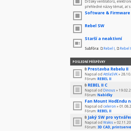
Držáky ventilátorů, elektron
přehledné názvy témat, ať 
Software & Firmware
Rebel SW
Starší a neaktivní
Subfóra:
Rebel I
,
Rebel I
POSLEDNÍ PŘÍSPĚVKY
Prestavba Rebelu II
Napsal od
AttilaSVK
» 28.10
Fórum:
REBEL II
REBEL II C
Napsal od
Dinous
» 19.02.2
Fórum:
Nabídky
Fan Mount HodEndu n
Napsal od
celeron
» 01.08.
Fórum:
REBEL II
Jaký SW pro vytváře
Napsal od
Wakis
» 02.11.20
Fórum:
3D CAD, printserve