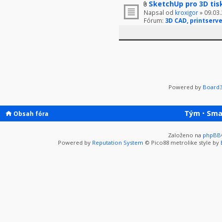
SketchUp pro 3D tis
Napsal od
kroxigor
» 09.03.
Fórum:
3D CAD, printserve
Powered by
Board3
Tým
•
Sma
Obsah fóra
Založeno na
phpBB
Powered by
Reputation System
© Pico88 metrolike style by