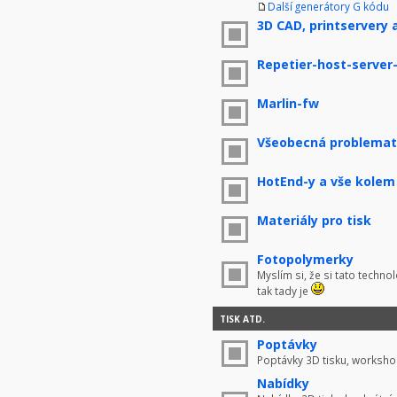
Další generátory G kódu
3D CAD, printservery 
Repetier-host-server
Marlin-fw
Všeobecná problemati
HotEnd-y a vše kolem
Materiály pro tisk
Fotopolymerky
Myslím si, že si tato techno
tak tady je
TISK ATD.
Poptávky
Poptávky 3D tisku, worksho
Nabídky