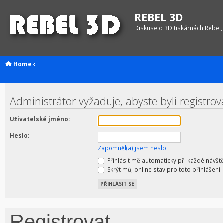
REBEL 3D
Diskuse o 3D tiskárnách Rebel,
Home
‹
Administrátor vyžaduje, abyste byli registrov
Uživatelské jméno:
Heslo:
Zapomněl(a) jsem heslo
Přihlásit mě automaticky při každé návšt
Skrýt můj online stav pro toto přihlášení
Registrovat