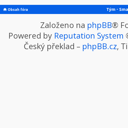
Tým
•
Sma
Obsah fóra
Založeno na
phpBB
® F
Powered by
Reputation System
©
Český překlad –
phpBB.cz
, T