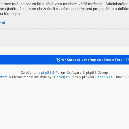
gistrace trvá jen pár vteřin a dává vám mnohem větší možnosti. Administrátor
se ujistěte, že jste se obeznámili s našimi podmínkami pro použití a s dalšími
na fóru objeví.
omí
Tým
•
Smazat všechny cookies z fóra
• V
Založeno na
phpBB
® Forum Software © phpBB Group
ystem
© Pico88 metrolike style by
Eric Seguin
, Český překlad –
phpBB.cz
, Time : 0.