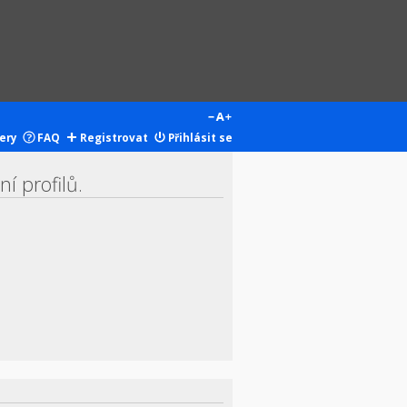
ery
FAQ
Registrovat
Přihlásit se
í profilů.