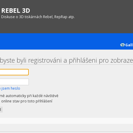
REBEL 3D
Diskuse o 3D tiskárnách Rebel, RepRap atp.
Gall
yste byli registrováni a přihlášeni pro zobrazen
 jsem heslo
 mě automaticky při každé návštěvě
 online stav pro toto přihlášení