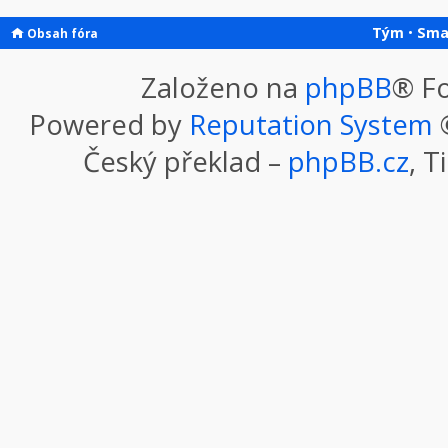
Tým
•
Sma
Obsah fóra
Založeno na
phpBB
® F
Powered by
Reputation System
©
Český překlad –
phpBB.cz
, T