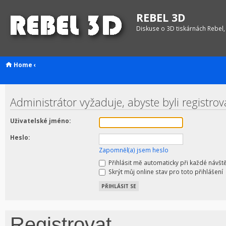
REBEL 3D
Diskuse o 3D tiskárnách Rebel,
Home
‹
Administrátor vyžaduje, abyste byli registrov
Uživatelské jméno:
Heslo:
Zapomněl(a) jsem heslo
Přihlásit mě automaticky při každé návšt
Skrýt můj online stav pro toto přihlášení
Registrovat