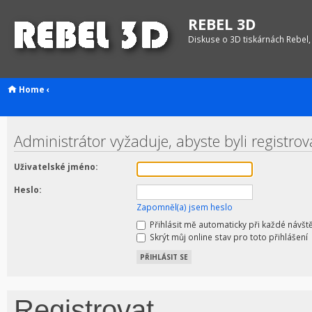
REBEL 3D
Diskuse o 3D tiskárnách Rebel,
Home
‹
Administrátor vyžaduje, abyste byli registrov
Uživatelské jméno:
Heslo:
Zapomněl(a) jsem heslo
Přihlásit mě automaticky při každé návšt
Skrýt můj online stav pro toto přihlášení
Registrovat