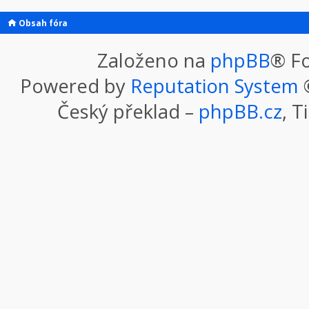
Obsah fóra
Založeno na
phpBB
® F
Powered by
Reputation System
©
Český překlad –
phpBB.cz
, T