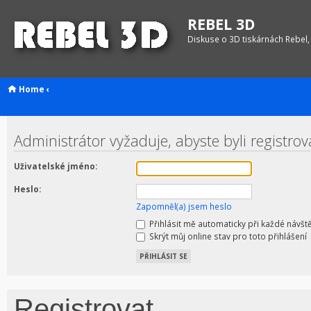
REBEL 3D
Diskuse o 3D tiskárnách Rebel,
Home
‹
Administrátor vyžaduje, abyste byli registrov
Uživatelské jméno:
Heslo:
Zapomněl(a) jsem heslo
Přihlásit mě automaticky při každé návšt
Skrýt můj online stav pro toto přihlášení
Registrovat