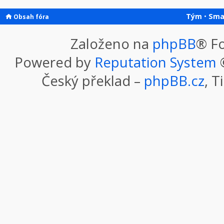
Tým
•
Sma
Obsah fóra
Založeno na
phpBB
® F
Powered by
Reputation System
©
Český překlad –
phpBB.cz
, T