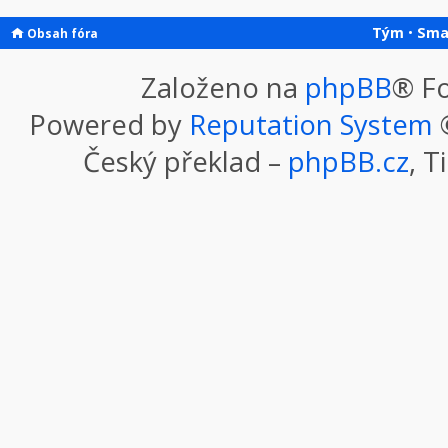
Tým
•
Sma
Obsah fóra
Založeno na
phpBB
® F
Powered by
Reputation System
©
Český překlad –
phpBB.cz
, T