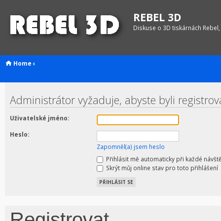
REBEL 3D
Diskuse o 3D tiskárnách Rebel,
Home
‹
Administrátor vyžaduje, abyste byli registrov
Uživatelské jméno:
Heslo:
Zapomněl(a) jsem heslo
Přihlásit mě automaticky při každé návšt
Skrýt můj online stav pro toto přihlášení
Registrovat