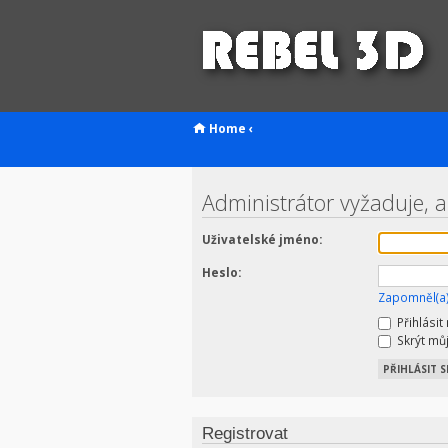
Home
‹
Administrátor vyžaduje, ab
Uživatelské jméno:
Heslo:
Zapomněl(a)
Přihlásit
Skrýt můj
Registrovat