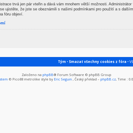
gistrace trvá jen pár vteřin a dává vám mnohem větší možnosti. Administrátor
se ujistěte, že jste se obeznámili s našimi podmínkami pro použití a s dalšími
na fóru objeví.
omí
Tým
•
Smazat všechny cookies z fóra
• V
Založeno na
phpBB
® Forum Software © phpBB Group
ystem
© Pico88 metrolike style by
Eric Seguin
, Český překlad –
phpBB.cz
, Time : 0.