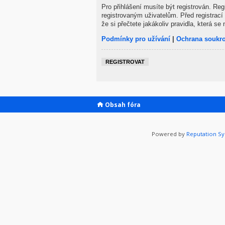
Pro přihlášení musíte být registrován. Re
registrovaným uživatelům. Před registrací 
že si přečtete jakákoliv pravidla, která se 
Podmínky pro užívání
|
Ochrana soukr
REGISTROVAT
Obsah fóra
Powered by
Reputation S