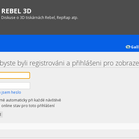
REBEL 3D
Diskuse o 3D tiskárnách Rebel, RepRap atp.
Gall
yste byli registrováni a přihlášeni pro zobrazen
 jsem heslo
 mě automaticky při každé návštěvě
 online stav pro toto přihlášení