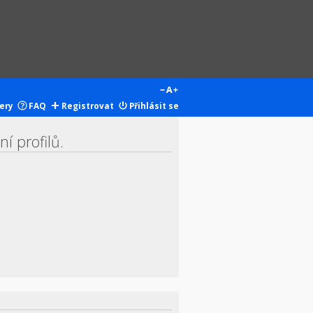
ery
FAQ
Registrovat
Přihlásit se
í profilů.