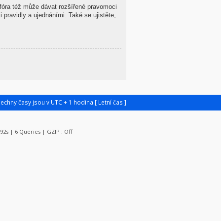
 fóra též může dávat rozšířené pravomoci
 pravidly a ujednáními. Také se ujistěte,
šechny časy jsou v UTC + 1 hodina [ Letní čas ]
092s | 6 Queries | GZIP : Off