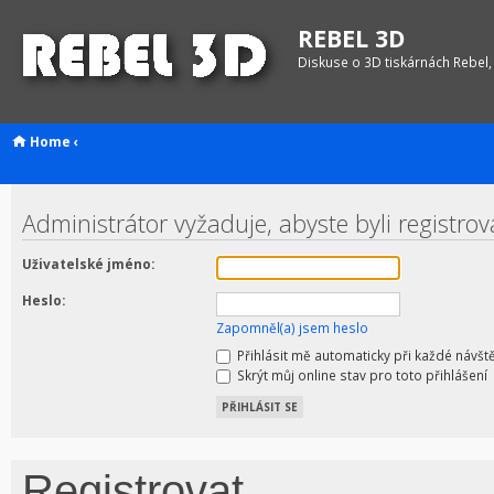
REBEL 3D
Diskuse o 3D tiskárnách Rebel,
Home
‹
Administrátor vyžaduje, abyste byli registro
Uživatelské jméno:
Heslo:
Zapomněl(a) jsem heslo
Přihlásit mě automaticky při každé návšt
Skrýt můj online stav pro toto přihlášení
Registrovat