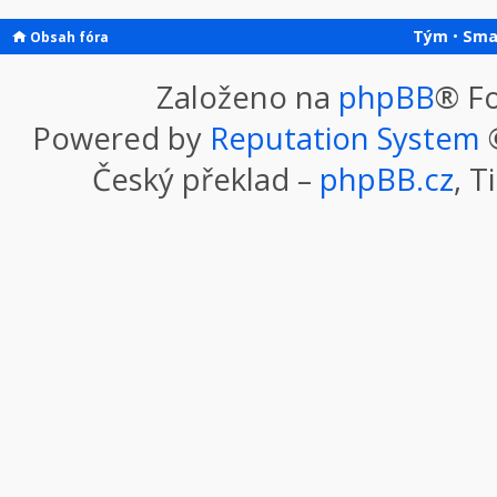
Tým
•
Sma
Obsah fóra
Založeno na
phpBB
® F
Powered by
Reputation System
©
Český překlad –
phpBB.cz
, T