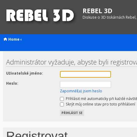
REBEL 3D
Diskuse o 3D tiskárnách Rebel,
Home
‹
Administrátor vyžaduje, abyste byli registro
Uživatelské jméno:
Heslo:
Zapomněl(a) jsem heslo
Přihlásit mě automaticky při každé návšt
Skrýt můj online stav pro toto přihlášení
Registrovat