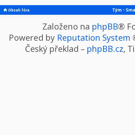
Tým
•
Sma
Obsah fóra
Založeno na
phpBB
® F
Powered by
Reputation System
©
Český překlad –
phpBB.cz
, T