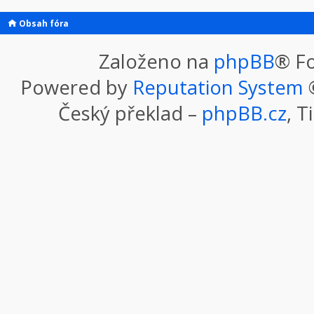
Obsah fóra
Založeno na
phpBB
® F
Powered by
Reputation System
©
Český překlad –
phpBB.cz
, T