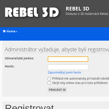
REBEL 3D
Diskuse o 3D tiskárnách Rebel,
Home
‹
Administrátor vyžaduje, abyste byli registro
Uživatelské jméno:
Heslo:
Zapomněl(a) jsem heslo
Přihlásit mě automaticky při každé návšt
Skrýt můj online stav pro toto přihlášení
Registrovat