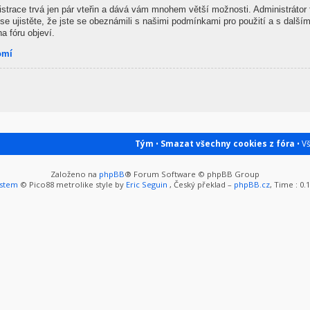
gistrace trvá jen pár vteřin a dává vám mnohem větší možnosti. Administrátor
se ujistěte, že jste se obeznámili s našimi podmínkami pro použití a s dalšími
na fóru objeví.
omí
Tým
•
Smazat všechny cookies z fóra
• V
Založeno na
phpBB
® Forum Software © phpBB Group
ystem
© Pico88 metrolike style by
Eric Seguin
, Český překlad –
phpBB.cz
, Time : 0.