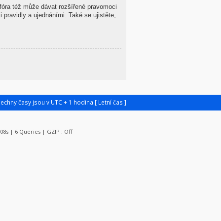
 fóra též může dávat rozšířené pravomoci
 pravidly a ujednáními. Také se ujistěte,
šechny časy jsou v UTC + 1 hodina [ Letní čas ]
108s | 6 Queries | GZIP : Off