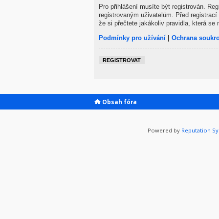
Pro přihlášení musíte být registrován. Re
registrovaným uživatelům. Před registrací 
že si přečtete jakákoliv pravidla, která se 
Podmínky pro užívání
|
Ochrana soukr
REGISTROVAT
Obsah fóra
Powered by
Reputation S