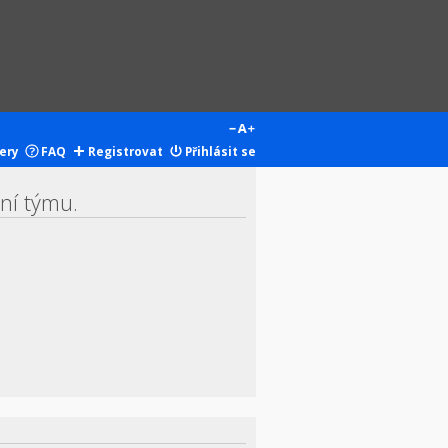
ery
FAQ
Registrovat
Přihlásit se
ení týmu.