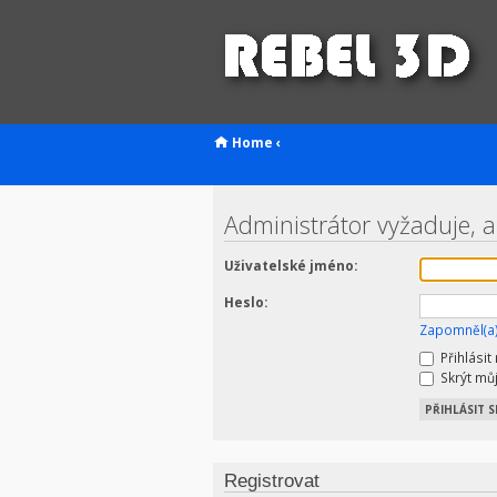
Home
‹
Administrátor vyžaduje, a
Uživatelské jméno:
Heslo:
Zapomněl(a)
Přihlásit
Skrýt můj
Registrovat