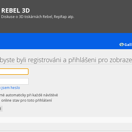
REBEL 3D
Diskuse o 3D tiskárnách Rebel, RepRap atp.
Gall
byste byli registrováni a přihlášeni pro zobraz
 jsem heslo
 mě automaticky při každé návštěvě
 online stav pro toto přihlášení