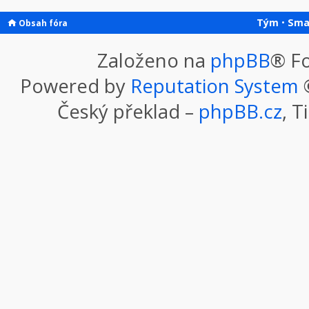
Tým
•
Sma
Obsah fóra
Založeno na
phpBB
® F
Powered by
Reputation System
©
Český překlad –
phpBB.cz
, T