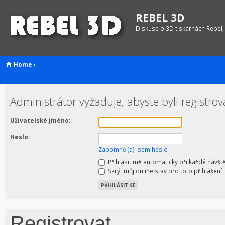
REBEL 3D
Diskuse o 3D tiskárnách Rebel,
Home
‹
Administrátor vyžaduje, abyste byli registro
Uživatelské jméno:
Heslo:
Zapomněl(a) jsem heslo
Přihlásit mě automaticky při každé návšt
Skrýt můj online stav pro toto přihlášení
Registrovat