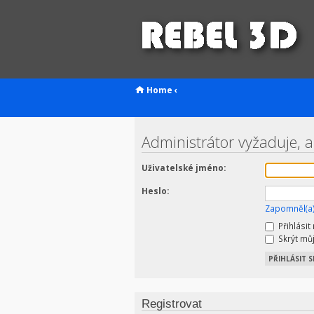
Home
‹
Administrátor vyžaduje, a
Uživatelské jméno:
Heslo:
Zapomněl(a)
Přihlásit
Skrýt můj
Registrovat