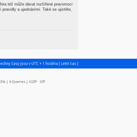
 fóra též může dávat rozšířené pravomoci
 pravidly a ujednáními. Také se ujistěte,
šechny časy jsou v UTC + 1 hodina [ Letní čas ]
733s | 6 Queries | GZIP : Off