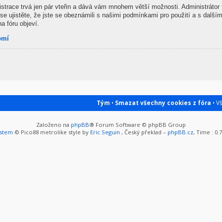
gistrace trvá jen pár vteřin a dává vám mnohem větší možnosti. Administrátor
se ujistěte, že jste se obeznámili s našimi podmínkami pro použití a s dalšími
na fóru objeví.
omí
Tým
•
Smazat všechny cookies z fóra
• V
Založeno na
phpBB
® Forum Software © phpBB Group
ystem
© Pico88 metrolike style by
Eric Seguin
, Český překlad –
phpBB.cz
, Time : 0.