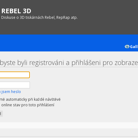
REBEL 3D
Diskuse o 3D tiskárnách Rebel, RepRap atp.
Gall
byste byli registrováni a přihlášeni pro zobraz
 jsem heslo
 mě automaticky při každé návštěvě
 online stav pro toto přihlášení