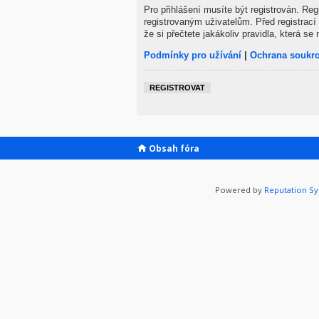
Pro přihlášení musíte být registrován. Re
registrovaným uživatelům. Před registrací 
že si přečtete jakákoliv pravidla, která se 
Podmínky pro užívání
|
Ochrana soukr
REGISTROVAT
Obsah fóra
Powered by
Reputation S