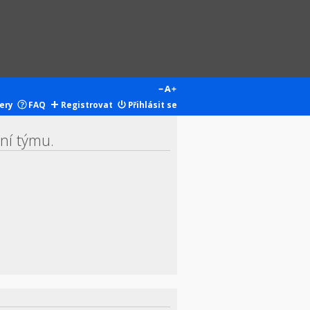
ery
FAQ
Registrovat
Přihlásit se
ení týmu.