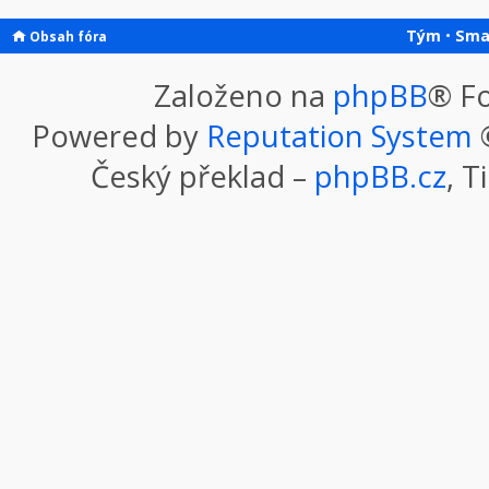
Tým
•
Sma
Obsah fóra
Založeno na
phpBB
® F
Powered by
Reputation System
©
Český překlad –
phpBB.cz
, T