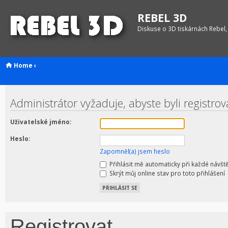
REBEL 3D
Diskuse o 3D tiskárnách Rebel,
Home
‹
Administrátor vyžaduje, abyste byli registro
Uživatelské jméno:
Heslo:
Zapomněl(a) jsem heslo
Přihlásit mě automaticky při každé návšt
Skrýt můj online stav pro toto přihlášení
Registrovat